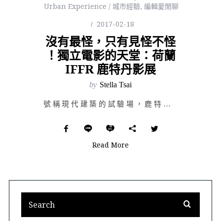
Urban Experience / 城市經驗
,
編輯愛閒聊
2017-02-18
沒有最怪，只有見怪不怪
！獨立電影的天堂：荷蘭
IFFR 鹿特丹影展
by
Stella Tsai
號稱現代建築的試驗場，鹿特丹自 1940 年被德軍殺雞儆猴式的轟炸後，小小的城市幾近夷為平地，然而在…
Read More