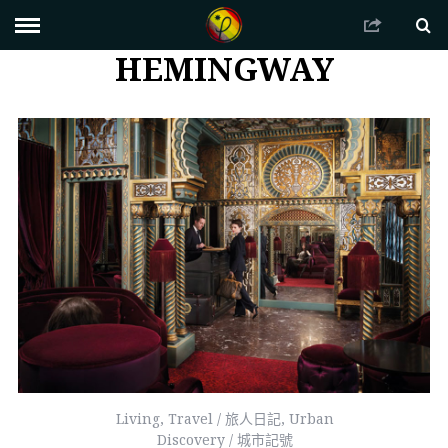
HEMINGWAY
Living
,
Travel / 旅人日記
,
Urban
Discovery / 城市記號