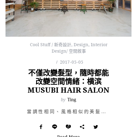
Cool Stuff / 新奇設計
,
Design
,
Interior
Design/ 空間敘事
2017-05-05
不僅改變髮型，隨時都能
改變空間情緒：横滨
MUSUBI HAIR SALON
by
Ting
當調性相同、風格相似的美髮店充斥街坊，要如何不在潮流趨勢的影響下走出自己獨立的性格？位在日本神奈川的…
Read More