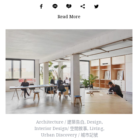
Read More
Architecture / 建築告白
,
Design
,
Interior Design/ 空間敘事
,
Living
,
Urban Discovery / 城市記號