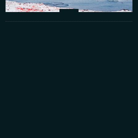
Arts
光所寫下的物理詩：攝影師王昱的鏡與窗