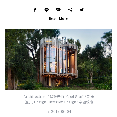
Read More
Architecture / 建築告白
,
Cool Stuff / 新奇
設計
,
Design
,
Interior Design/ 空間敘事
2017-06-04