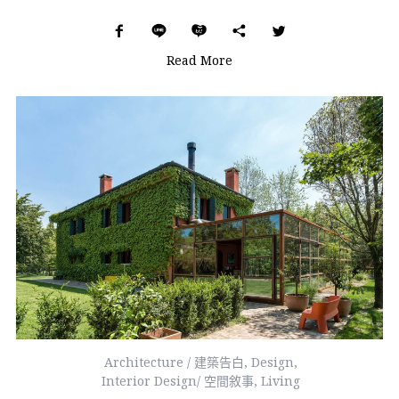
Read More
Architecture / 建築告白
,
Design
,
Interior Design/ 空間敘事
,
Living