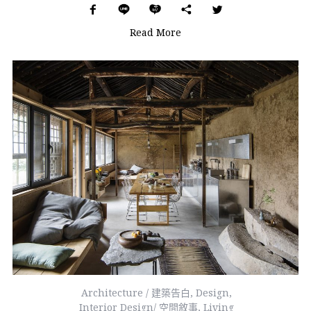
Read More
Architecture / 建築告白
,
Design
,
Interior Design/ 空間敘事
,
Living