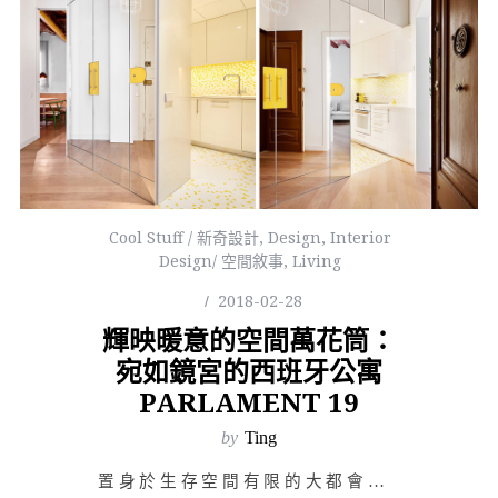
Cool Stuff / 新奇設計
,
Design
,
Interior
Design/ 空間敘事
,
Living
2018-02-28
輝映暖意的空間萬花筒：
宛如鏡宮的西班牙公寓
PARLAMENT 19
by
Ting
置身於生存空間有限的大都會，我們總是在為更加舒適的生活條件而努力，因日常焦慮而疲乏的心靈此刻尤其渴望…