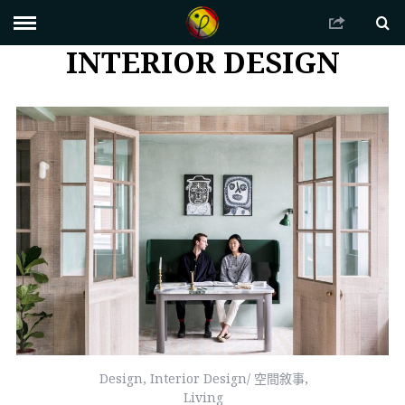
INTERIOR DESIGN
Design
,
Interior Design/ 空間敘事
,
Living