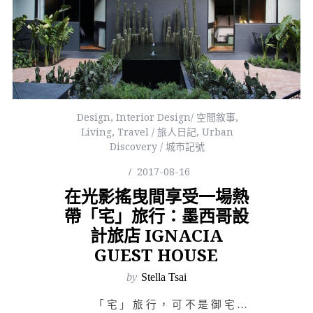
Design
,
Interior Design/ 空間敘事
,
Living
,
Travel / 旅人日記
,
Urban
Discovery / 城市記號
2017-08-16
在光影搖曳間享受一場熱
帶「宅」旅行：墨西哥設
計旅店 IGNACIA
GUEST HOUSE
by
Stella Tsai
「宅」旅行，可不是御宅族的延伸，而是一群喜愛住宅，偏好老宅…