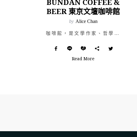
BUNDAN COFFEE &
BEER 東京文壇咖啡館
by
Alice Chan
咖啡館，是文學作家、哲學思想家們振筆疾書的書桌與編輯台，一根菸配上一杯咖啡，煙霧夾帶著香氣，文人們的…
Read More