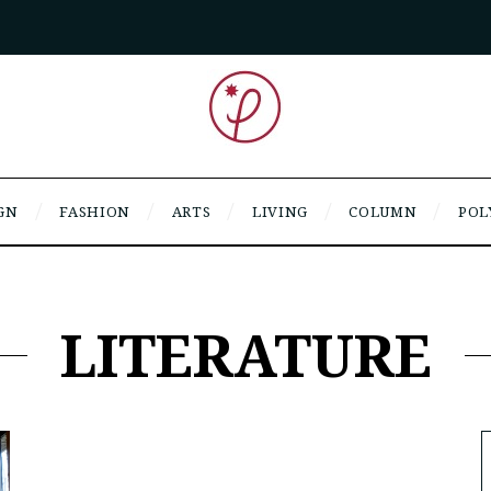
GN
FASHION
ARTS
LIVING
COLUMN
POL
LITERATURE