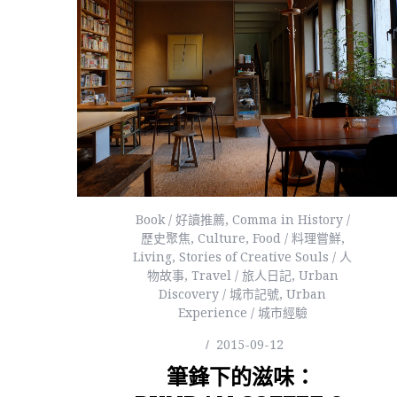
Book / 好讀推薦
,
Comma in History /
歷史聚焦
,
Culture
,
Food / 料理嘗鮮
,
Living
,
Stories of Creative Souls / 人
物故事
,
Travel / 旅人日記
,
Urban
Discovery / 城市記號
,
Urban
Experience / 城市經驗
2015-09-12
筆鋒下的滋味：