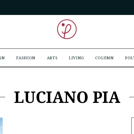
GN
FASHION
ARTS
LIVING
COLUMN
POL
LUCIANO PIA