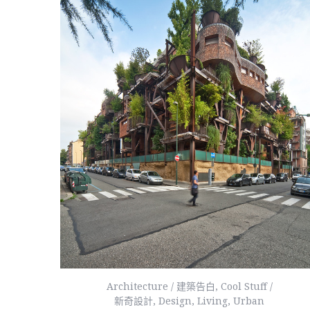
Architecture / 建築告白
,
Cool Stuff /
新奇設計
,
Design
,
Living
,
Urban