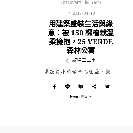
Discovery / 城市記號
2017-01-19
用建築盛裝生活與綠
意：被 150 棵植栽溫
柔擁抱，25 VERDE
森林公寓
by
散場二三事
還記得小時候童心旺盛，總是把積木堆高堆低，或在公園、在海邊，用木棍、用石塊、用泥土、用沙子、用草木，…
Read More