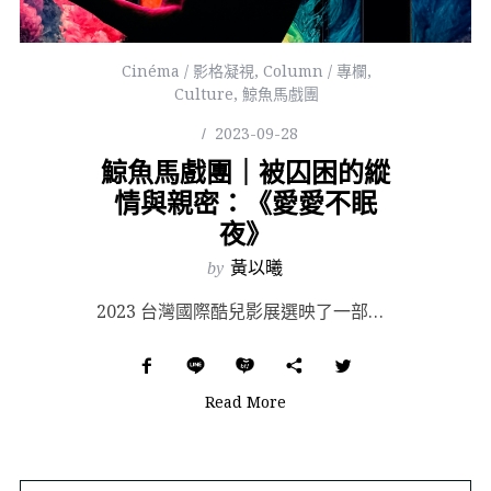
Cinéma / 影格凝視
,
Column / 專欄
,
Culture
,
鯨魚馬戲團
2023-09-28
鯨魚馬戲團｜被囚困的縱
情與親密：《愛愛不眠
夜》
by
黃以曦
2023 台灣國際酷兒影展選映了一部尼贊．吉拉迪（Nitzan Gilady）的《愛愛不眠夜》，這位...
Read More