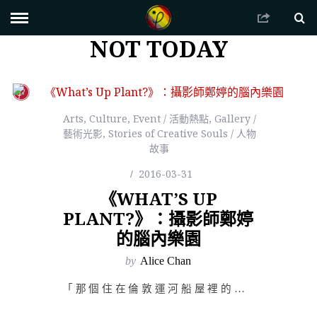
NOT TODAY
Arts
,
Culture
,
Event / 活動熱點
,
Gallery /
藝術光影
,
Stories of Creative Souls / 人物
故事
2016-03-31
《WHAT’S UP
PLANT?》：攝影師鄭婷
的腦內樂園
by
Alice Chan
「那個住在倫敦運河船屋裡的攝影師鄭婷，她絕對是個怪人。」 第一次見到鄭婷的作品，是在她與莎士比亞的妹…