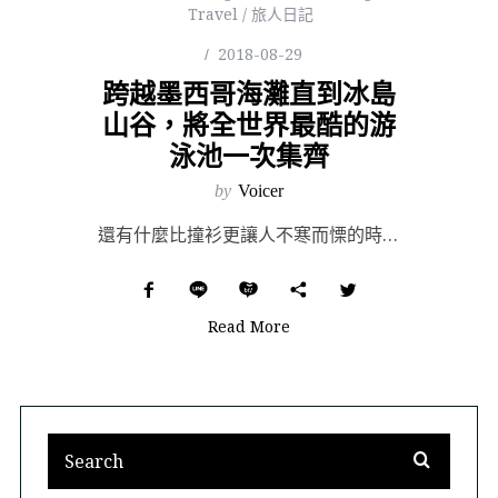
Travel / 旅人日記
2018-08-29
跨越墨西哥海灘直到冰島
山谷，將全世界最酷的游
泳池一次集齊
by
Voicer
還有什麼比撞衫更讓人不寒而慄的時刻嗎？ 當然有啊，撞度假照片。 試想，你買好心愛的泳衣和太陽鏡，在瑜...
Read More