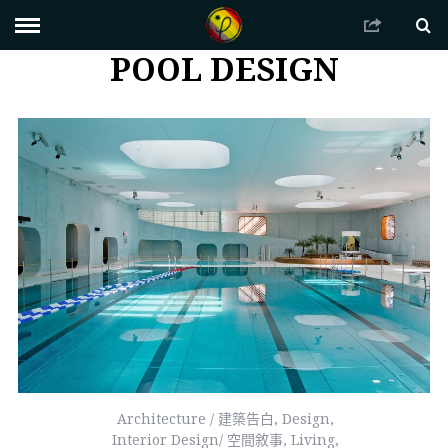
POOL DESIGN
Architecture / 建築告白
,
Design
,
Interior Design/ 空間敘事
,
Living
,