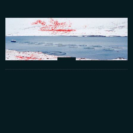
Arts
光所寫下的物理詩：攝影師王昱的鏡與窗