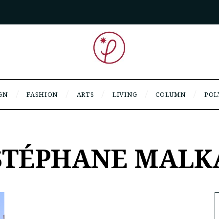
GN
FASHION
ARTS
LIVING
COLUMN
POL
STÉPHANE MALK