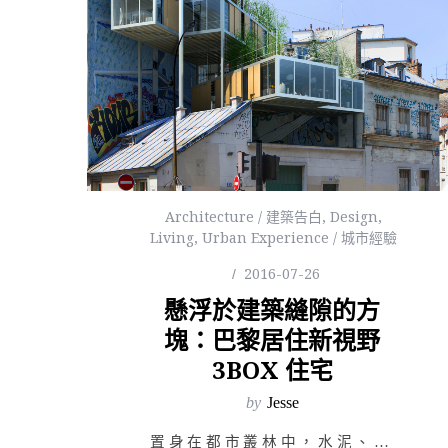
Architecture / 建築告白
,
Design
,
Living
,
Urban Experience / 城市經驗
2016-07-26
懸浮於建築縫隙的方
塊：巴黎居住新視野
3BOX 住宅
by
Jesse
置身在都市叢林中，水泥、鋼筋、嘈雜車聲與便捷的號誌為人類每日視野所及。城市裡的空間為了符合市民的利用…