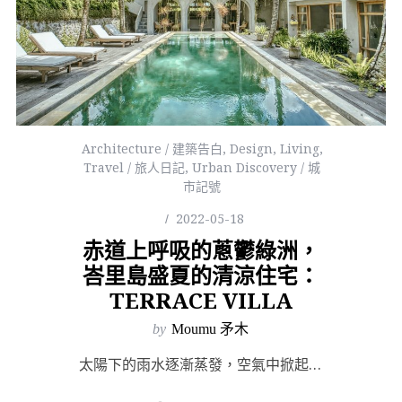
Architecture / 建築告白
,
Design
,
Living
,
Travel / 旅人日記
,
Urban Discovery / 城
市記號
2022-05-18
赤道上呼吸的蔥鬱綠洲，
峇里島盛夏的清涼住宅：
TERRACE VILLA
by
Moumu 矛木
太陽下的雨水逐漸蒸發，空氣中掀起陽光與泥草的氣味，那是灌溉與豐盛的象徵，一種獨屬夏天的氣息。峇里島烏...