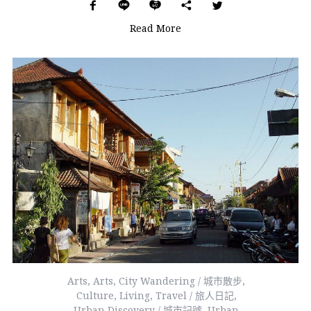
Read More
Arts
,
Arts
,
City Wandering / 城市散步
,
Culture
,
Living
,
Travel / 旅人日記
,
Urban Discovery / 城市記號
,
Urban