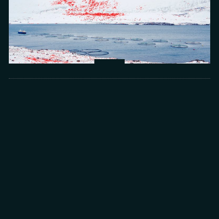
Arts
光所寫下的物理詩：攝影師王昱的鏡與窗