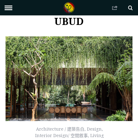
UBUD
Architecture / 建築告白
,
Design
,
Interior Design/ 空間敘事
,
Living