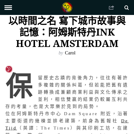
以時間之名 寫下城市故事與
記憶：阿姆斯特丹INK
HOTEL AMSTERDAM
by
Carol
保
留歷史古蹟的背後角力，往往有著許
多複雜的關係糾葛，但若能把舊有遺
跡轉換成兼顧商業利益與文化傳承之
並利，相信雙贏的結果仍較屬互利共
存的考量，也是大眾樂於見到的局勢。
位在阿姆斯特丹市中心 Dam Square 附近，沿著
主要街道的幾棟並排老建築，前身為舊報社
De
Tijd
（英譯：The Times）與其印刷工坊，在建