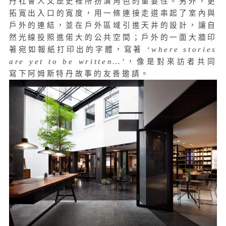
丹社會人文歷史裡所扮演角色的重要性。另外，更
拓寬出入口的寬度，用一條連接走道串起了室內與
戶外的連結，並在戶外區域引進天井的設計，讓自
然光線投照進偌大的公共空間；戶外的一面大牆印
著宛如報紙打印出的字體，寫著
‘where stories
are yet to be written…’
，像是對來訪者共同
寫下阿姆斯特丹故事的友善邀請。