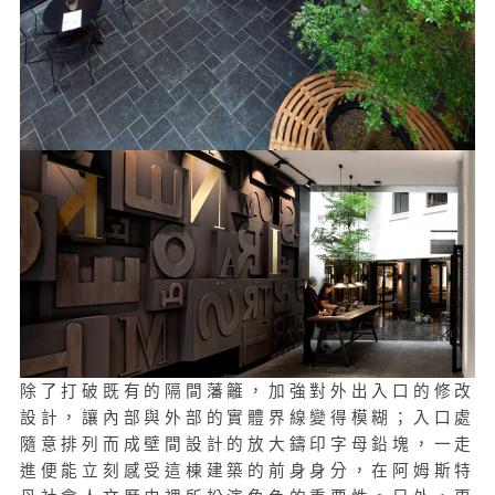
除了打破既有的隔間藩籬，加強對外出入口的修改
設計，讓內部與外部的實體界線變得模糊；入口處
隨意排列而成壁間設計的放大鑄印字母鉛塊，一走
進便能立刻感受這棟建築的前身身分，在阿姆斯特