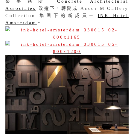
築事務所
Concrete Architectural
Associates
改造下，轉變成 Accor M Gallery
Collection 集團下的新成員─
INK Hotel
Amsterdam
。