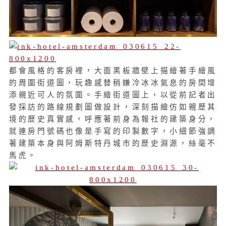
都會風格的客房裡，大面黑板牆壁上描繪著手繪風
的周圍街道圖，玩趣感替稍嫌冷冰冰氣息的房間增
添親近可人的氛圍。手繪街道圖上，以從前記者出
發採訪的路線規劃圖做設計，深刻描繪仿如親歷其
境的歷史真實感，呼應著前身為報社的建築身分，
就連房門號碼也像是手寫的印製數字，小細節強調
著建築本身與阿姆斯特丹城市的歷史淵源，絲毫不
馬虎。