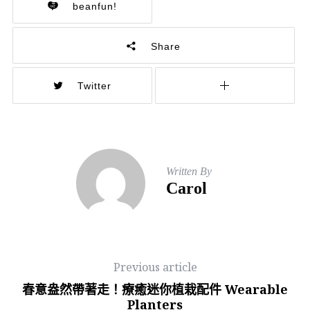
beanfun!
Share
Twitter
Written By
Carol
Previous article
春意盎然帶著走！療癒迷你植栽配件 Wearable
Planters