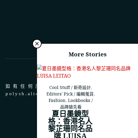
More Stories
商務合作
如有任何廣告、商務合作，請 email 至
Cool Stuff / 新奇設計
,
Editors' Pick / 編輯蒐貨
,
polysh.alice@gmail.com
Fashion
,
Lookbooks /
品牌搶先看
夏日墨鏡型
格：香港名人
黎芷珊同名品
© 2023
THEPOLYSH.COM
牌 LUISA