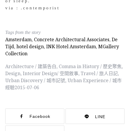
or sleep.
via : .contemporist
Tags from the story
Amsterdam
,
Concrete Architectural Associates
,
De
Tijd
,
hotel design
,
INK Hotel Amsterdam
,
MGallery
Collection
Architecture / 建築告白
,
Comma in History / 歷史聚焦
,
Design
,
Interior Design/ 空間敘事
,
Travel / 旅人日記
,
Urban Discovery / 城市記號
,
Urban Experience / 城市
經驗
2015-07-06
Facebook
LINE