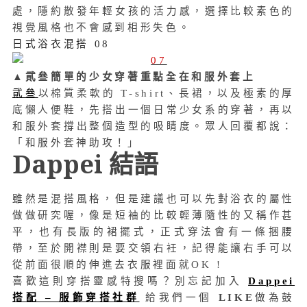
處，隱約散發年輕女孩的活力感，選擇比較素色的
視覺風格也不會感到相形失色。
日式浴衣混搭 08
▲
貮叄簡單的少女穿著重點全在和服外套上
貮叄
以棉質柔軟的 T-shirt、長裙，以及極素的厚
底懶人便鞋，先搭出一個日常少女系的穿著，再以
和服外套撐出整個造型的吸睛度。眾人回覆都說：
「和服外套神助攻！」
Dappei 結語
雖然是混搭風格，但是建議也可以先對浴衣的屬性
做做研究喔，像是短袖的比較輕薄隨性的又稱作
甚
平，也有長版的裙擺式，正式穿法會有一條捆腰
帶，至於開襟則是要
交領右衽，記得能讓右手可以
從前面很順的伸進去衣服裡面就OK !
喜歡這則穿搭靈感特搜嗎？別忘記加入
Dappei
搭配 – 服飾穿搭社群
給我們一個
LIKE
做為鼓