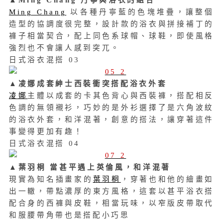
▲Ming Chang 丹寧與浴衣的
組合
Ming Chang
以各種丹寧藍的色塊堆疊，讓整個
造型的協調度很完整，設計款的浴衣與拼接補丁的
褲子相當契合，配上同色系球帽、球鞋，即使風格
強烈也不會讓人感到突兀。
日式浴衣混搭 03
▲凌娜成套紳士西裝衝突搭配浴衣外套
凌娜
主體以成套的卡其色背心與西裝褲，搭配相反
色調的無領襯衫，巧妙的是外衫選擇了是六角波紋
的浴衣外套，和洋混著，創意的搭法，讓穿著這件
事變得更加有趣！
日式浴衣混搭 04
▲
葉羽桐 當甚平遇上英倫風，
和洋混著
現實為知名插畫家的
葉羽桐
，穿著也和他的繪畫如
出一轍，帶點濃厚的東方風格，這套以甚平浴衣搭
配合身的西褲與皮鞋，相當玩味，以窄版皮帶取代
和服腰帶角帶也是搭配小巧思