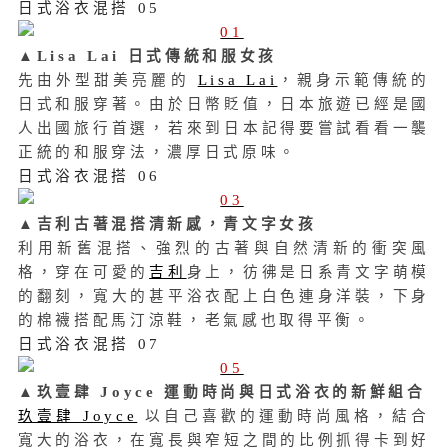
日式浴衣混搭 05
▲Lisa Lai 日式傳統和服女孩
先由外型甜美亮麗的
Lisa Lai
，親身示範傳統的
日式和服穿著。由於日幣貶值，日本旅遊已經是國
人出國旅行首選，若來到日本記得要嘗試看看一襲
正統的和服穿法，濃厚日式原味。
日式浴衣混搭 06
▲吉利古著混搭清新感，青文字女孩
利用新舊混搭、強烈的古著與自然清新的衝突風
格，穿在可愛的
吉利
身上，
彷彿是日系青文字萌模
的翻刻，寬大的甚平浴衣配上白色連身洋裝，下身
的棉襪搭配馬汀涼鞋，老氣感也取得平衡。
日式浴衣混搭 07
▲
玖壹肆 Joyce 運動時尚與日式浴衣的新鮮組合
玖壹肆 Joyce
以自己喜歡的運動時尚風格，結合
寬大的浴衣，在寬長與窄短之間的比例抓得卡到好