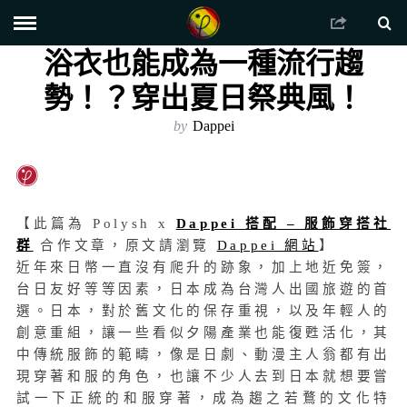
浴衣也能成為一種流行趨
勢！？穿出夏日祭典風！
by
Dappei
【此篇為 Polysh x
Dappei 搭配 – 服飾穿搭社
群
合作文章，原文請瀏覽
Dappei 網站
】
近年來日幣一直沒有爬升的跡象，加上地近免簽，
台日友好等等因素，日本成為台灣人出國旅遊的首
選。日本，對於舊文化的保存重視，以及年輕人的
創意重組，讓一些看似夕陽產業也能復甦活化，其
中傳統服飾的範疇，像是日劇、動漫主人翁都有出
現穿著和服的角色，也讓不少人去到日本就想要嘗
試一下正統的和服穿著，
成為趨之若鶩的文化特