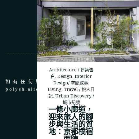
商務合作
Architecture / 建築告
白
,
Design
,
Interior
如有任何廣告、商務合作，請 email 至
Design/ 空間敘事
,
Living
,
Travel / 旅人日
polysh.alice@gmail.com
記
,
Urban Discovery /
城市記號
一條小廊道，
迎來旅人的腳
步與生活的質
© 2023
THEPOLYSH.COM
地：京都樸宿
西陣