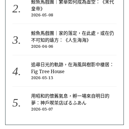
鯨魚馬戲團｜繁華如何成為虛空：《末代
皇帝》
2026-05-08
鯨魚馬戲團｜家的落定，在此處，或在仍
不可知的遠方：《人生海海》
2026-04-06
追尋日光的軌跡，在海風與樹影中棲居：
Fig Tree House
2026-03-13
用昭和的懷舊氣息，孵一場來自明日的
夢：神戶喫茶店ぱるふあん
2026-03-07