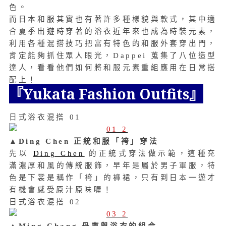
色
。
而日本和服其實也有著許多種樣貌與款式，其中適
合夏季出遊時穿著的浴衣近年來也成為時裝元素，
利用各種混搭技巧把富有特色的和服外套穿出門，
肯定能夠抓住眾人眼光，Dappei 蒐集了八位造型
達人，看看他們如何將和服元素重組應用在日常搭
配上！
『Yukata Fashion Outfits』
日式浴衣混搭 01
▲Ding Chen 正統和服「袴」穿法
先以
Ding Chen
的正統式穿法做示範，這種充
滿濃厚和風的傳統服飾，早年是屬於男子軍服，特
色是
下裳是稱作
「袴」的褲裙，只有到日本一遊才
有機會感受原汁原味喔！
日式浴衣混搭 02