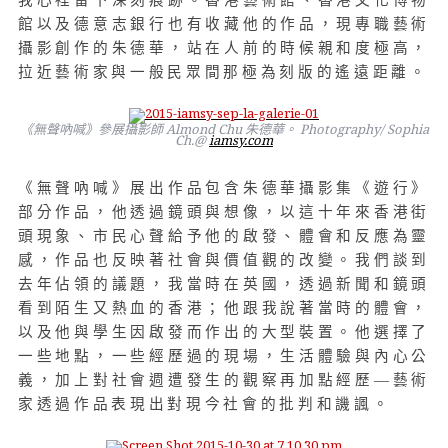
我心裡留下深刻痕跡。香港藝術館、香港文化博物
館以及德意志銀行也有收藏他的作品，現專職藝術
攝影創作的朱德華，站在人前的時候親和度極高，
拉近藝術家與一般民眾間那極為刻版的遙遠距離。
《無聲吶喊》參展攝影師 Almond Chu 朱德華。 Photography/ Sophia
Ch.@
iamsy.com
《無聲吶喊》展出作品包含朱德華攝影集《遊行》
部分作品，他透過鏡頭與想像，以這十年來香港街
頭現象、市民心聲給予他的啟發、體會和反應為靈
感，作品也反映著社會與價值觀的改變。我們談到
去年佔領的議題，我當時在英國，透過新聞和鏡頭
看到陌生又熱血的香港；他跟我說著當時的體會，
以及他與學生因啟發而作出的大型裝置。他選擇了
一些地點，一些經歷過的現場，生活體驗與內心公
義，加上對社會週遭發生的觀察再加點經歷—藝術
家透過作品表現出對現今社會的批判和譏諷。