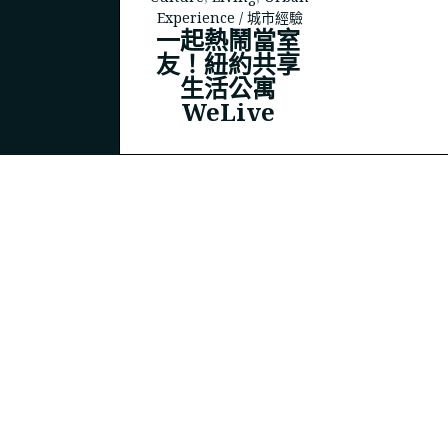
Experience / 城市經驗
一起熱鬧當室
友！紐約共享
© 2023
THEPOLYSH.COM
生活公寓
WeLive
BACK TO TOP