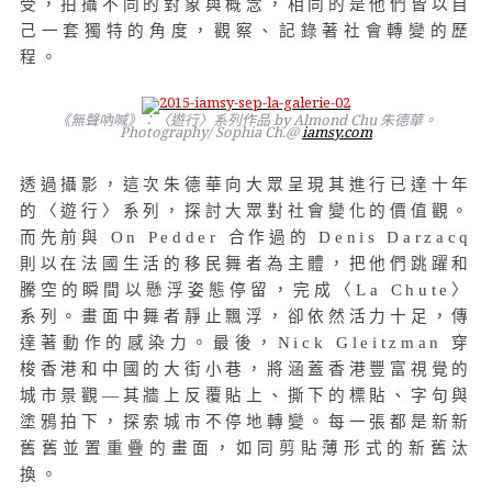
受，拍攝不同的對象與概念，相同的是他們皆以自
己一套獨特的角度，觀察、記錄著社會轉變的歷
程。
《無聲吶喊》：〈遊行〉系列作品 by Almond Chu 朱德華。
Photography/ Sophia Ch.@
iamsy.com
透過攝影，這次朱德華向大眾呈現其進行已達十年
的〈遊行〉系列，探討大眾對社會變化的價值觀。
而先前與 On Pedder 合作過的 Denis Darzacq
則以在法國生活的移民舞者為主體，把他們跳躍和
騰空的瞬間以懸浮姿態停留，完成〈La Chute〉
系列。畫面中舞者靜止飄浮，卻依然活力十足，傳
達著動作的感染力。最後，Nick Gleitzman 穿
梭香港和中國的大街小巷，將涵蓋香港豐富視覺的
城市景觀—其牆上反覆貼上、撕下的標貼、字句與
塗鴉拍下，探索城市不停地轉變。每一張都是新新
舊舊並置重疊的畫面，如同剪貼薄形式的新舊汰
換。