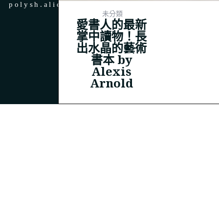
polysh.alice@gmail.com
未分類
愛書人的最新
掌中讀物！長
出水晶的藝術
書本 by
© 2023
THEPOLYSH.COM
Alexis
Arnold
BACK TO TOP