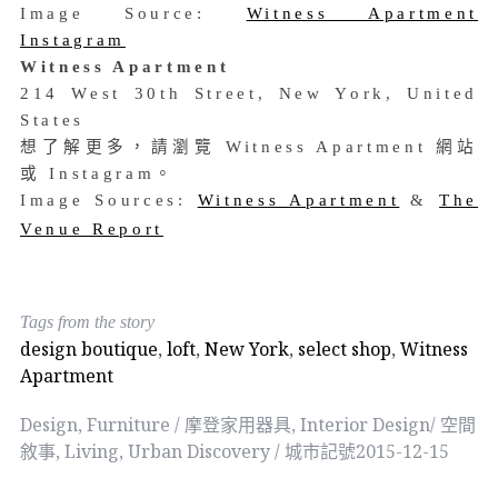
Image Source:
Witness Apartment
Instagram
Witness Apartment
214 West 30th Street, New York, United
States
想了解更多，請瀏覽 Witness Apartment 網站
或 Instagram。
Image Sources:
Witness Apartment
&
The
Venue Report
Tags from the story
design boutique
,
loft
,
New York
,
select shop
,
Witness
Apartment
Design
,
Furniture / 摩登家用器具
,
Interior Design/ 空間
敘事
,
Living
,
Urban Discovery / 城市記號
2015-12-15