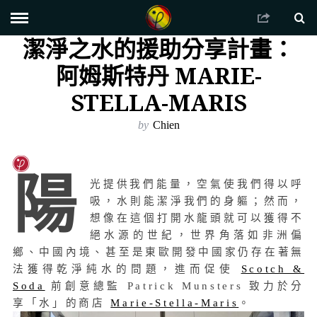
潔淨之水的援助分享計畫：
阿姆斯特丹 MARIE-
STELLA-MARIS
by
Chien
陽
光提供我們能量，空氣使我們得以呼
吸，水則能潔淨我們的身軀；然而，
想像在這個打開水龍頭就可以獲得不
絕水源的世紀，世界角落如非洲偏
鄉、中國內境、甚至是東歐開發中國家仍存在著無
法獲得乾淨純水的問題，進而促使
Scotch &
Soda
前創意總監 Patrick Munsters 致力於分
享「水」的商店
Marie-Stella-Maris
。