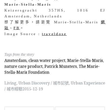
Marie-Stella-Maris
Keizersgracht 357HS, 1016 EJ
Amsterdam, Netherlands
想了解更多，請瀏覽 Marie-Stella-Maris
網
站
、
FB
。
Image Source :
traveldose
Tags from the story
Amsterdam
,
clean water project
,
Marie-Stella-Maris
,
nature care product
,
Patrick Munsters
,
The Marie-
Stella-Maris Foundation
Living
,
Urban Discovery / 城市記號
,
Urban Experience
/ 城市經驗
2015-12-19