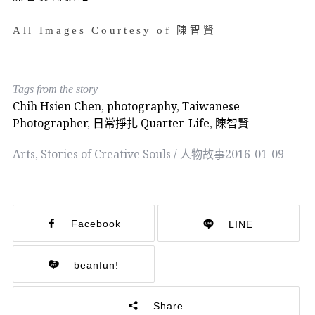
All Images Courtesy of 陳智賢
Tags from the story
Chih Hsien Chen
,
photography
,
Taiwanese
Photographer
,
日常掙扎 Quarter-Life
,
陳智賢
Arts
,
Stories of Creative Souls / 人物故事
2016-01-09
Facebook
LINE
beanfun!
Share