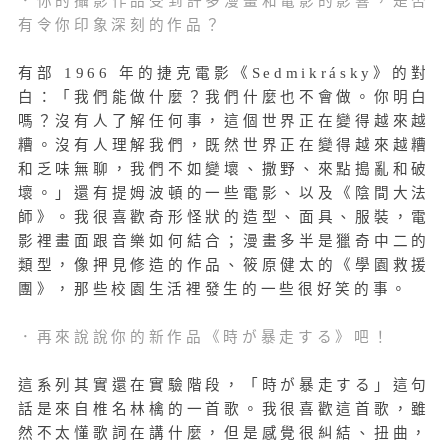
．你的攝影作品受到許多漫畫和電影的影響，是否
有令你印象深刻的作品？
有部 1966 年的捷克電影《Sedmikrásky》的對
白：「我們能做什麼？我們什麼也不會做。你明白
嗎？沒有人了解任何事，這個世界正在變得越來越
糟。沒有人理解我們，既然世界正在變得越來越糟
和乏味無聊，我們不如變壞、撒野、來點搗亂和破
壞。」還有提姆波頓的一些電影、以及《陰間大法
師》。我很喜歡奇形怪狀的造型、面具、服裝，電
影裡畫面跟音樂如何結合；漫畫多半是獵奇中二的
類型，像押見修造的作品、筱原健太的《學園救援
團》，那些校園生活裡發生的一些很好笑的事。
．再來說說你的新作品《時が暴走する》吧！
這系列其實還在實驗階段，「時が暴走する」這句
話是來自椎名林檎的一首歌。我很喜歡這首歌，雖
然不太懂歌詞在講什麼，但是感覺很糾結、扭曲，