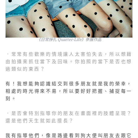
《日常掙扎 Quarter-Life》參展作品
．常常有些歡樂的情境讓人太害怕失去，所以想藉
由拍攝來抓住當下及回味。你拍照的當下是否也想
過類似的東西？
有！我想能夠認識結交到很多朋友就是我的榮幸，
相處的時光得來不易，所以要好好把握、捕捉每一
刻。
．是否會特別指導你的朋友在畫面裡的肢體呈現？
還是他們天生就如此擅長？
我有指導他們，像是路邊看到狗大便叫朋友去跟它