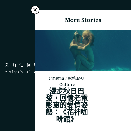
More Stories
商務合作
如有任何廣告、商務合作，請 email 至
polysh.alice@gmail.com
Cinéma / 影格凝視
,
Culture
漫步秋日巴
黎，回憶老電
影裏的愛情姿
© 2023
THEPOLYSH.COM
態：《花神咖
啡館》
BACK TO TOP