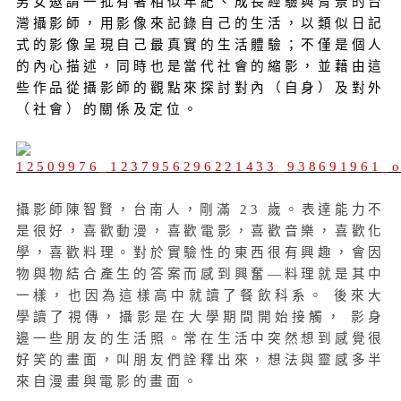
男女邀請一批有著相似年紀、成長經驗與背景的台
灣攝影師，用影像來記錄自己的生活，以類似日記
式的影像呈現自己最真實的生活體驗；不僅是個人
的內心描述，同時也是當代社會的縮影，並藉由這
些作品從攝影師的觀點來探討對內（自身）及對外
（社會）的關係及定位。
攝影師陳智賢，台南人，剛滿 23 歲。表達能力不
是很好，喜歡動漫，喜歡電影，喜歡音樂，喜歡化
學，喜歡料理。對於實驗性的東西很有興趣，會因
物與物結合產生的答案而感到興奮—料理就是其中
一樣，也因為這樣高中就讀了餐飲科系。 後來大
學讀了視傳，攝影是在大學期間開始接觸， 影身
邊一些朋友的生活照。常在生活中突然想到感覺很
好笑的畫面，叫朋友們詮釋出來，想法與靈感多半
來自漫畫與電影的畫面。