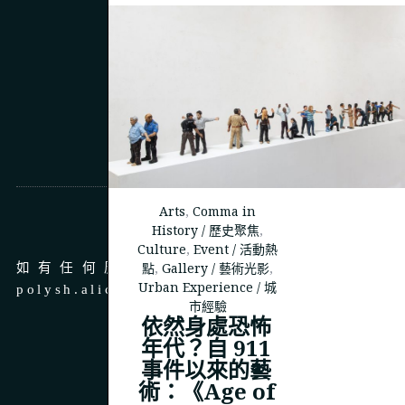
Arts
,
Comma in
商務合作
History / 歷史聚焦
,
Culture
,
Event / 活動熱
點
,
Gallery / 藝術光影
,
如有任何廣告、商務合作，請 email 至
Urban Experience / 城
polysh.alice@gmail.com
市經驗
依然身處恐怖
年代？自 911
事件以來的藝
術：《Age of
© 2023
THEPOLYSH.COM