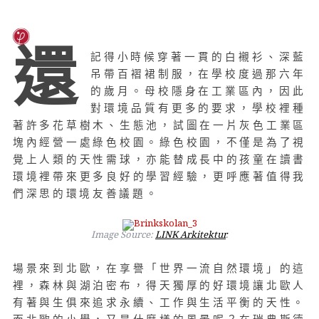
還
記得小時候穿著一貫的白襯衫、深藍
吊帶百褶裙制服，在學校度過那六年
的歲月。母校隱身在工業區內，因此
對環境品質有更多的要求，學校裡種
著許多花草樹木、生態池，試圖在一片灰色工業區
塊內經營一處綠色校園。綠色校園，不僅是為了視
覺上人類的天性需球，亦能替成長中的孩童在讀書
環境裡帶來更多良好的學習經驗，更呼應著值得我
們深思的環境友善議題。
Image Source:
LINK Arkitektur
.
場景來到北歐，在享譽「世界一流自然環境」的這
裡，森林與湖泊密布，得天獨厚的好環境讓北歐人
有著與生俱來追求永續、工作與生活平衡的天性。