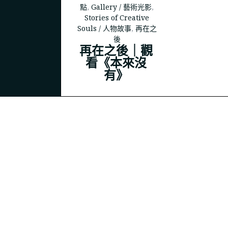
點
,
Gallery / 藝術光影
,
Stories of Creative
Souls / 人物故事
,
再在之
後
再在之後｜觀
© 2023
THEPOLYSH.COM
看《本來沒
有》
BACK TO TOP