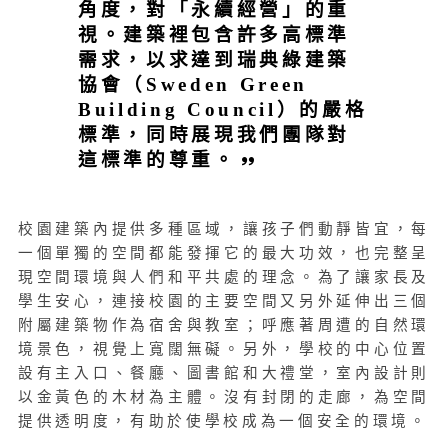
角度，對「永續經營」的重
視。建築裡包含許多高標準
需求，以求達到瑞典綠建築
協會（Sweden Green
Building Council）的嚴格
標準，同時展現我們團隊對
這標準的尊重。
校園建築內提供多種區域，讓孩子們動靜皆宜，每
一個單獨的空間都能發揮它的最大功效，也完整呈
現空間環境與人們和平共處的理念。為了讓家長及
學生安心，連接校園的主要空間又另外延伸出三個
附屬建築物作為宿舍與教室；呼應著周遭的自然環
境景色，視覺上寬闊無礙。另外，學校的中心位置
設有主入口、餐廳、圖書館和大禮堂，室內設計則
以金黃色的木材為主體。沒有封閉的走廊，為空間
提供透明度，有助於使學校成為一個安全的環境。