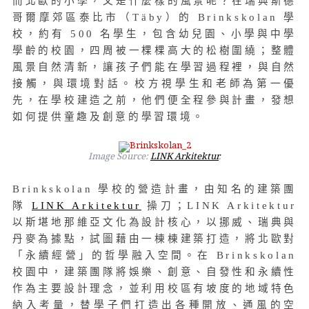
而北歐的小學，又是什麼樣的風景呢？在瑞典斯德
哥爾摩郊區泰比市（Täby）的 Brinkskolan 學
校，約有 500 名學生，包含幼兒園、小學與中學
學齡的校園，四周被一棵棵高大的松樹圍繞；整體
風景自然清新，讓孩子們能在學習過程裡，與自然
接觸，與環境對話。校方視學生和老師為第一優
先，在學校建造之前，他們便全程參與計畫，發想
如何提供童趣及創意的學習環境。
Image Source:
LINK Arkitektur
.
Brinkskolan 學校的營造計畫，由知名的建築團
隊
LINK Arkitektur
操刀；LINK Arkitektur
以斯堪地那維亞文化為設計核心，以挪威、瑞典與
丹麥為據點，試圖藉由一棟棟建築打造，將北歐對
「永續經營」的哲學融入空間。在 Brinkskolan
校園中，建築團隊將娛樂、創意、自發性和永續性
作為主要設計理念，並利用校區有坡度的地域特色
納入考量，替學子們打造出各種開放、通風的空