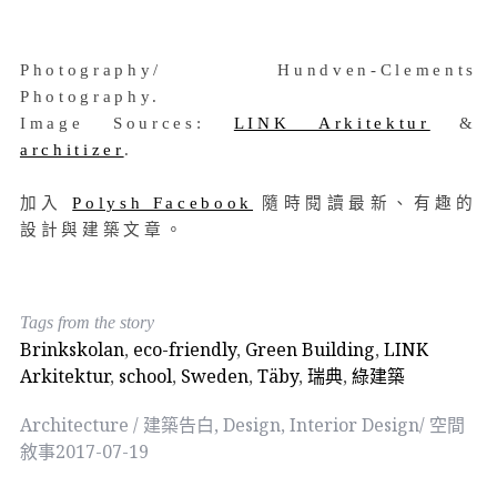
Photography/ Hundven-Clements
Photography.
Image Sources:
LINK Arkitektur
&
architizer
.
加入
Polysh Facebook
隨時閱讀最新、有趣的
設計與建築文章。
Tags from the story
Brinkskolan
,
eco-friendly
,
Green Building
,
LINK
Arkitektur
,
school
,
Sweden
,
Täby
,
瑞典
,
綠建築
Architecture / 建築告白
,
Design
,
Interior Design/ 空間
敘事
2017-07-19