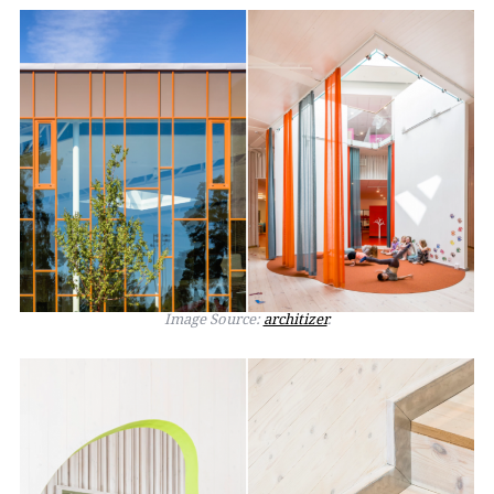
Image Source:
architizer
.