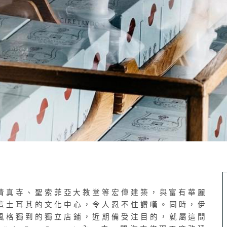
清真寺、聖索菲亞大教堂等宏偉建築，與富有華麗
這土耳其的文化中心，令人忍不住讚嘆。同時，伊
風格獨到的獨立店鋪，近期備受注目的，就屬這間