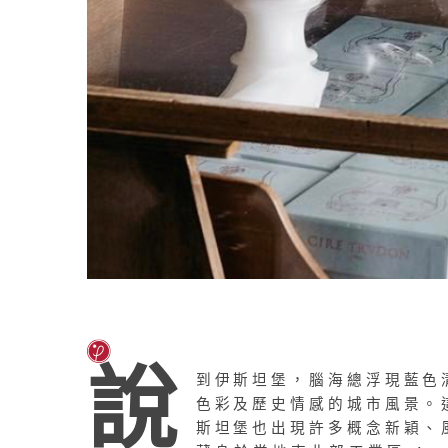
說
到伊斯坦堡，腦海總浮現藍色
色彩及歷史情感的城市風景。
斯坦堡也出現許多概念新穎、