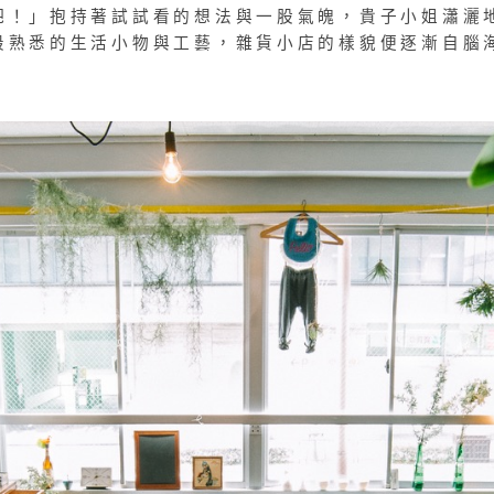
吧！」抱持著試試看的想法與一股氣魄，貴子小姐瀟灑
最熟悉的生活小物與工藝，雜貨小店的樣貌便逐漸自腦