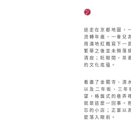
迷走在京都地圖，
流轉年歲，一會兒
用滿地紅楓寫下一
繁華之後並未殞落
清寂；眨眼間，茶
的文化底蘊。
看盡了金閣寺、清
以及二年坂、三年
望，格盤式的巷弄
就是這麼一回事。
忘的小店；正當以
麼落入眼前。