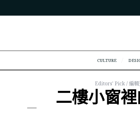
CULTURE
DESI
Editors' Pick / 
二樓小窗裡