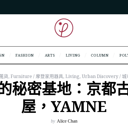
GN
FASHION
ARTS
LIVING
COLUMN
POL
編輯蒐貨
,
Furniture / 摩登家用器具
,
Living
,
Urban Discovery /
的秘密基地：京都
屋，YAMNE
by
Alice Chan