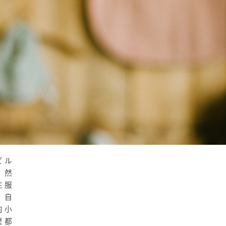
ビル
；然
在服
，自
的小
麼都