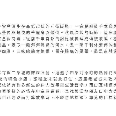
一會兒漫步在高低起伏的老街阪道，一會兒細數千本鳥
為藝伎與舞伎的華麗身影傾倒。秋風吹起的時節，這座
首念舊詩籤；從前千年首都的記憶被梳理成傳統歌謠，
燒盡。汲取一瓢潺潺流過的河水，煮一碗千利休流傳的
香四溢，三味線餘音繚繞，留存眼底的風華，盡是古城
水寺與二条城的輝煌壯麗，逛遍了四条河原町的熱鬧商
坂的特色小店；旅程並未就此打住，這座老城從未教
裡依然有許多新生的迷人故事與生活哲學。而口耳相傳
抱著隨緣的心情在中京區蹓躂，尋找著當地朋友口中念
為自己迷路而打算放棄時，不經意地抬頭，尋覓的目標