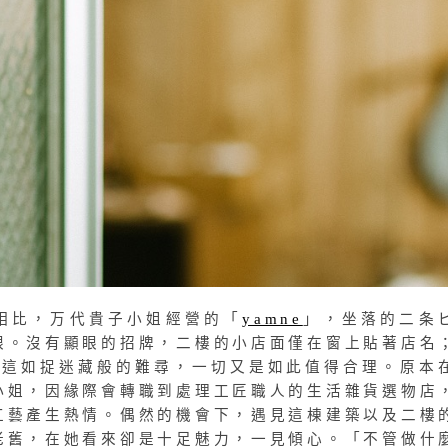
相比，万代貴子小姐經營的「
yamne
」，坐落的二条
眼。沒有顯眼的招牌，二樓的小店面僅在窗上貼著店名
e，這如捉迷藏般的難尋，一切又是如此值得合理。原本
小姐，因緣際會轉職到處理工匠職人的生活雜貨選物店
工藝產生熱情。偶然的機會下，遇見這棟建築以及二樓
老舊，在她看來卻是十足魅力，一見傾心。「不管做什