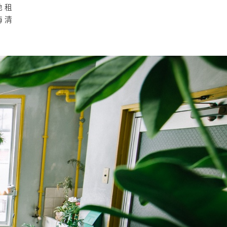
地租
海清