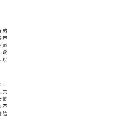
居的
城市
極盡
和敬
深厚
圈，
人失
大概
念不
就這