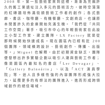
2008 年，第一批藝術家來到這裡，漸漸為荒蕪許
久的舊工業遺址注入多元的藝術活力，彼時空蕩蕩
的紅磚牆垣佈滿街頭藝術工作者的創作；各式藝
廊、書店、咖啡廳、有機餐廳、文創商店，也讓原
本閒置許久的倉庫開始充滿生機。「我們從『共同
工作空間』著手，吸引市中心的年輕藝術家在此設
立小型工作室、建立團隊，LX Factory 就是從
那時候開始快速成長。現在園區內已經有近 200
個團隊，領域橫跨設計、藝術創作、傳播、出版
等。」Miguel 也解釋，由於初期資金缺乏，團隊
便發想出許多實驗企劃以吸引人潮與藝術工作者；
像是園區內最知名的書店「Ler Devagar」、
「Gallery Balneário」、以及「ACT 演員學
院」等，迷人且多樣性強的內容團隊形成強大拉
力，延攬更多的有想法的團隊進入，進而形成跨領
域創作的絕佳場域。