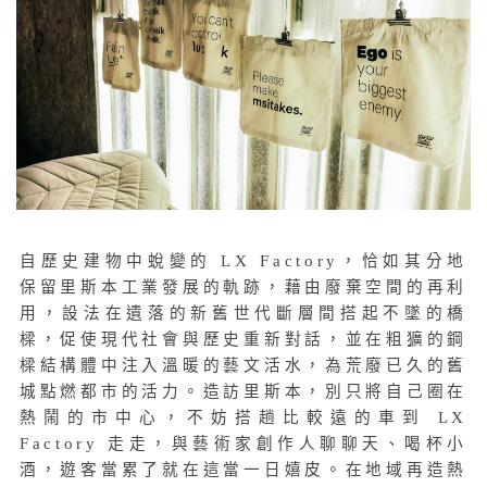
自歷史建物中蛻變的 LX Factory，恰如其分地
保留里斯本工業發展的軌跡，藉由廢棄空間的再利
用，設法在遺落的新舊世代斷層間搭起不墜的橋
樑，促使現代社會與歷史重新對話，並在粗獷的鋼
樑結構體中注入溫暖的藝文活水，為荒廢已久的舊
城點燃都市的活力。造訪里斯本，別只將自己圈在
熱鬧的市中心，不妨搭趟比較遠的車到 LX
Factory 走走，與藝術家創作人聊聊天、喝杯小
酒，遊客當累了就在這當一日嬉皮。在地域再造熱