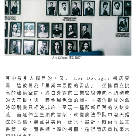
Act School 演員學院。
其中最引人矚目的，又非 Ler Devagar 書店莫
屬。這被譽為「里斯本最酷的書店」，坐擁獨立挑
高的建築空間，漆白外露的工業管線伸向木頭砌成
的天花板，與一旁金屬色澤的欄杆、牆角擺放的舊
時印刷機具相映成趣，呈現一種即新且舊的交錯美
感。而延伸至屋頂的書架，就像魔法學院中漫天錯
綜的長櫃，裝載著美術、建築、設計、時尚等藝文
書籍；欲一覽書櫃上頭的書冊，還得請店員找來木