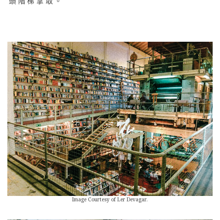
頭階梯拿取。
Image Courtesy of Ler Devagar.