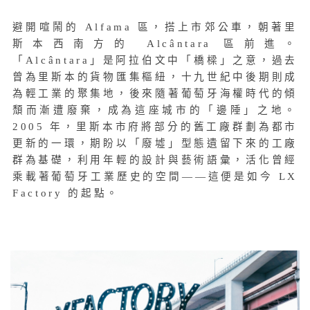
避開喧鬧的 Alfama 區，搭上市郊公車，朝著里
斯本西南方的 Alcântara 區前進。
「Alcântara」是阿拉伯文中「橋樑」之意，過去
曾為里斯本的貨物匯集樞紐，十九世紀中後期則成
為輕工業的聚集地，後來隨著葡萄牙海權時代的傾
頹而漸遭廢棄，成為這座城市的「邊陲」之地。
2005 年，里斯本市府將部分的舊工廠群劃為都市
更新的一環，期盼以「廢墟」型態遺留下來的工廠
群為基礎，利用年輕的設計與藝術語彙，活化曾經
乘載著葡萄牙工業歷史的空間——這便是如今 LX
Factory 的起點。