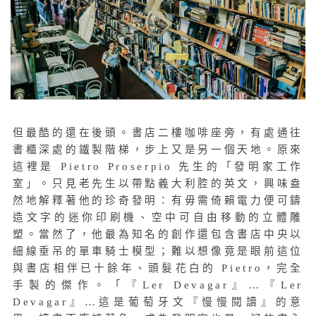
但最酷的還在後頭。書店二樓咖啡座旁，有處通往
書櫃深處的鐵製階梯，步上又是另一個天地。原來
這裡是 Pietro Proserpio 先生的「發明家工作
室」。只見老先生以帶點義大利腔的英文，興味盎
然地解釋著他的珍奇發明：有毋需倚賴電力便可鑄
造文字的迷你印刷機、空中可自由移動的立體雕
塑。當然了，他最為知名的創作還包含書店中央以
細線垂吊的單車騎士模型；難以想像竟是眼前這位
與書店相伴已十餘年、頭髮花白的 Pietro，完全
手製的傑作。「『Ler Devagar』…『Ler
Devagar』…這是葡萄牙文『慢慢閱讀』的意