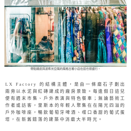
帶點嬉皮與波希米亞風的風格古著小店在這也很盛行。
LX Factory 的結構主體，是由一條磨石子劃出
兩旁以水泥與紅磚建成的廠房景致。每逢假日這兒
便有週末市集、戶外表演與特色餐車；無論藝術工
作者或訪客，里斯本的年輕人聚集在在陽光四溢的
戶外咖啡座，暢飲葡萄牙啤酒、嚐口香甜的葡式蛋
塔，在新舊錯落的建築中消磨大半時光。