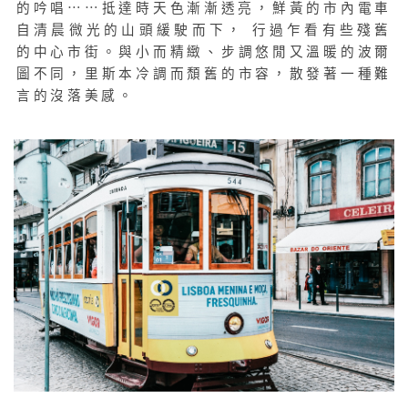
的吟唱⋯⋯抵達時天色漸漸透亮，鮮黃的市內電車
自清晨微光的山頭緩駛而下， 行過乍看有些殘舊
的中心市街。與小而精緻、步調悠閒又溫暖的波爾
圖不同，里斯本冷調而頹舊的市容，散發著一種難
言的沒落美感。