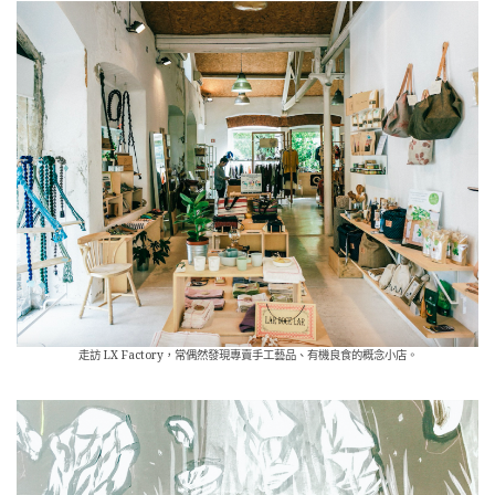
走訪 LX Factory，常偶然發現專賣手工藝品、有機良食的概念小店。