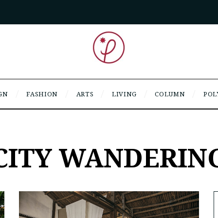
GN
FASHION
ARTS
LIVING
COLUMN
POL
CITY WANDERIN