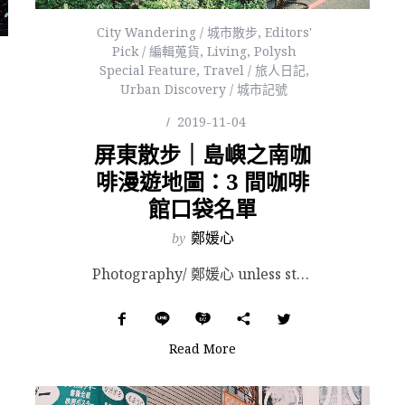
City Wandering / 城市散步
,
Editors'
Pick / 編輯蒐貨
,
Living
,
Polysh
Special Feature
,
Travel / 旅人日記
,
Urban Discovery / 城市記號
2019-11-04
屏東散步｜島嶼之南咖
啡漫遊地圖：3 間咖啡
館口袋名單
by
鄭媛心
Photography/ 鄭媛心 unless stated otherwise. 島嶼南端，不會太...
Read More