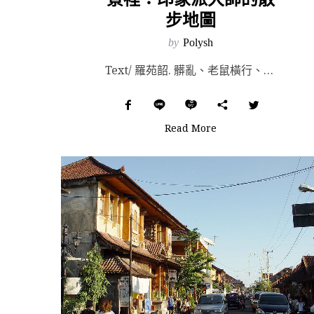
步地圖
by
Polysh
Text/ 羅苑韶. 髒亂、老鼠橫行、混雜各種氣味，巷弄裡盡是醜陋猙獰——18 世紀以前的巴黎，一如...
Read More