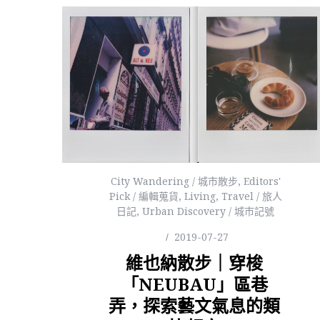
City Wandering / 城市散步
,
Editors'
Pick / 編輯蒐貨
,
Living
,
Travel / 旅人
日記
,
Urban Discovery / 城市記號
2019-07-27
維也納散步｜穿梭
「NEUBAU」區巷
弄，探索藝文氣息的類