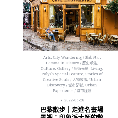
Arts
,
City Wandering / 城市散步
,
Comma in History / 歷史聚焦
,
Culture
,
Gallery / 藝術光影
,
Living
,
Polysh Special Feature
,
Stories of
Creative Souls / 人物故事
,
Urban
Discovery / 城市記號
,
Urban
Experience / 城市經驗
2022-05-28
巴黎散步｜走進名畫場
景裡：印象派大師的散