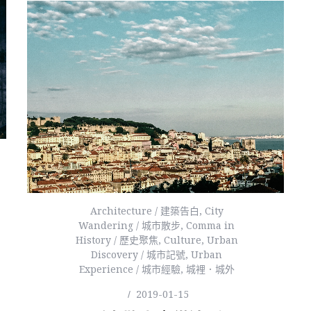
Architecture / 建築告白
,
City
Wandering / 城市散步
,
Comma in
History / 歷史聚焦
,
Culture
,
Urban
Discovery / 城市記號
,
Urban
Experience / 城市經驗
,
城裡．城外
2019-01-15