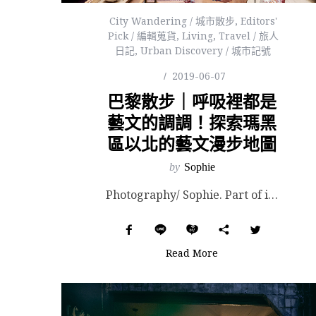
City Wandering / 城市散步
,
Editors'
Pick / 編輯蒐貨
,
Living
,
Travel / 旅人
日記
,
Urban Discovery / 城市記號
2019-06-07
巴黎散步｜呼吸裡都是
藝文的調調！探索瑪黑
區以北的藝文漫步地圖
by
Sophie
Photography/ Sophie. Part of images courtesy of th...
Read More