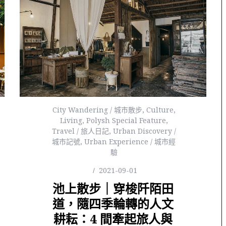
City Wandering / 城市散步
,
Culture
,
Living
,
Polysh Special Feature
,
Travel / 旅人日記
,
Urban Discovery /
城市記號
,
Urban Experience / 城市經
驗
2021-09-01
池上散步｜穿梭阡陌田
道，隨四季輪轉的人文
耕耘：4 間牽起旅人與