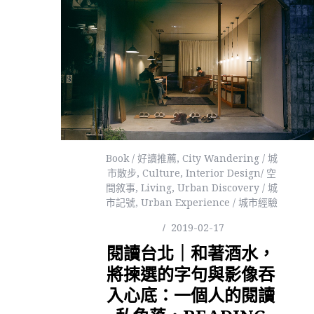
Book / 好讀推薦
,
City Wandering / 城
市散步
,
Culture
,
Interior Design/ 空
間敘事
,
Living
,
Urban Discovery / 城
市記號
,
Urban Experience / 城市經驗
2019-02-17
閱讀台北｜和著酒水，
將揀選的字句與影像吞
入心底：一個人的閱讀