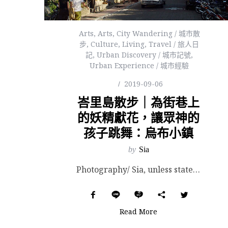
Arts
,
Arts
,
City Wandering / 城市散
步
,
Culture
,
Living
,
Travel / 旅人日
記
,
Urban Discovery / 城市記號
,
Urban Experience / 城市經驗
2019-09-06
峇里島散步｜為街巷上
的妖精獻花，讓眾神的
孩子跳舞：烏布小鎮
by
Sia
Photography/ Sia, unless stated otherwise. Part of...
Read More