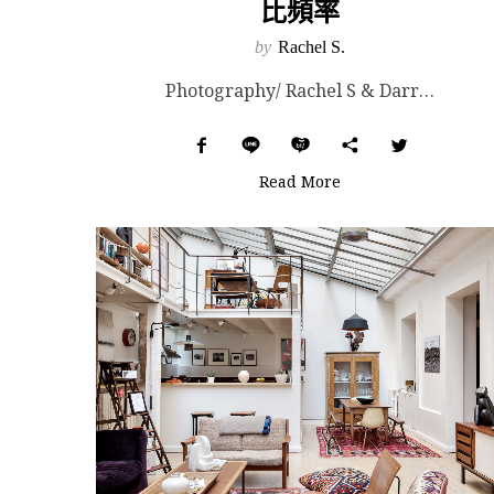
比頻率
by
Rachel S.
Photography/ Rachel S & Darrell. Part of image...
Read More