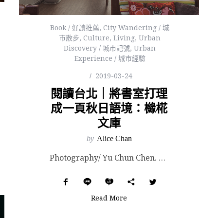
Book / 好讀推薦
,
City Wandering / 城
市散步
,
Culture
,
Living
,
Urban
Discovery / 城市記號
,
Urban
Experience / 城市經驗
2019-03-24
閱讀台北｜將書室打理
成一頁秋日語境：櫞椛
文庫
by
Alice Chan
Photography/ Yu Chun Chen. 深秋時節，遙遠的蒙古高原捎來東北季風，寒冷的氣...
Read More