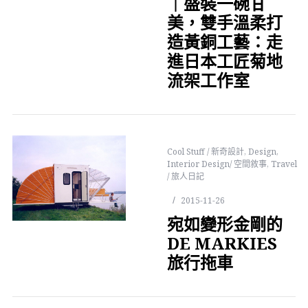
｜盛裝一碗甘
美，雙手溫柔打
造黃銅工藝：走
進日本工匠菊地
流架工作室
Cool Stuff / 新奇設計
,
Design
,
Interior Design/ 空間敘事
,
Travel
/ 旅人日記
2015-11-26
宛如變形金剛的
DE MARKIES
旅行拖車