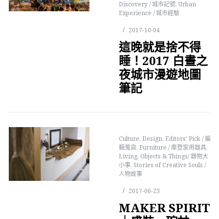
Discovery / 城市記號
,
Urban
Experience / 城市經驗
2017-10-04
這晚就是捨不得
睡！2017 白晝之
夜城市漫遊地圖
筆記
Culture
,
Design
,
Editors' Pick / 編
輯蒐貨
,
Furniture / 摩登家用器具
,
Living
,
Objects & Things/ 器物大
小事
,
Stories of Creative Souls /
人物故事
2017-06-23
MAKER SPIRIT