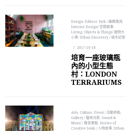
Design
,
Editors' Pick / 編輯蒐貨
,
Interior Design/ 空間敘事
,
Living
,
Objects & Things/ 器物大
小事
,
Urban Discovery / 城市記號
2017-10-18
培育一座玻璃瓶
內的小型生態
村：LONDON
TERRARIUMS
Arts
,
Culture
,
Event / 活動熱點
,
Gallery / 藝術光影
,
Sound &
Music / 聲音實驗
,
Stories of
Creative Souls / 人物故事
,
Urban