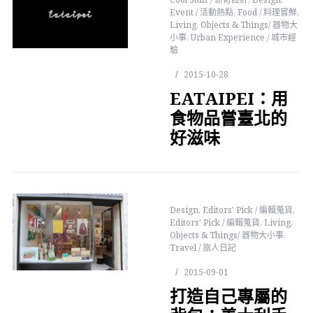
Event / 活動熱點
,
Food / 料理嘗鮮
,
Living
,
Objects & Things/ 器物大
小事
,
Urban Experience / 城市經
驗
2015-10-28
EATAIPEI：用
食物品嘗臺北的
好滋味
Design
,
Editors' Pick / 編輯蒐貨
,
Editors' Pick / 編輯蒐貨
,
Living
,
Objects & Things/ 器物大小事
,
Travel / 旅人日記
2015-09-01
打造自己專屬的