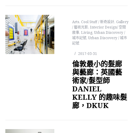
Arts
,
Cool Stuff / 新奇設計
,
Gallery
/ 藝術光影
,
Interior Design/ 空間
敘事
,
Living
,
Urban Discovery /
城市記號
,
Urban Discovery / 城市
記號
2017-03-31
倫敦最小的髮廊
與藝廊：英國藝
術家/髮型師
DANIEL
KELLY 的趣味髮
廊，DKUK