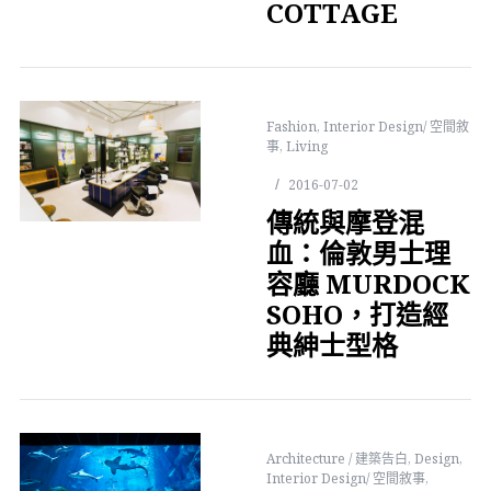
COTTAGE
Fashion
,
Interior Design/ 空間敘
事
,
Living
2016-07-02
傳統與摩登混
血：倫敦男士理
容廳 MURDOCK
SOHO，打造經
典紳士型格
Architecture / 建築告白
,
Design
,
Interior Design/ 空間敘事
,