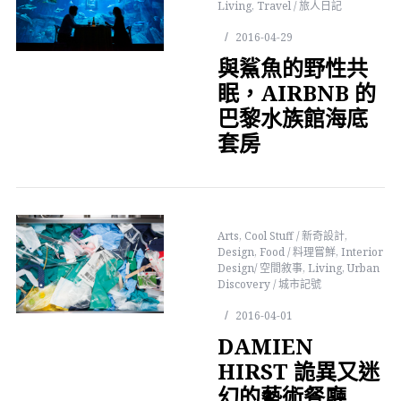
Living
,
Travel / 旅人日記
2016-04-29
與鯊魚的野性共
眠，AIRBNB 的
巴黎水族館海底
套房
Arts
,
Cool Stuff / 新奇設計
,
Design
,
Food / 料理嘗鮮
,
Interior
Design/ 空間敘事
,
Living
,
Urban
Discovery / 城市記號
2016-04-01
DAMIEN
HIRST 詭異又迷
幻的藝術餐廳