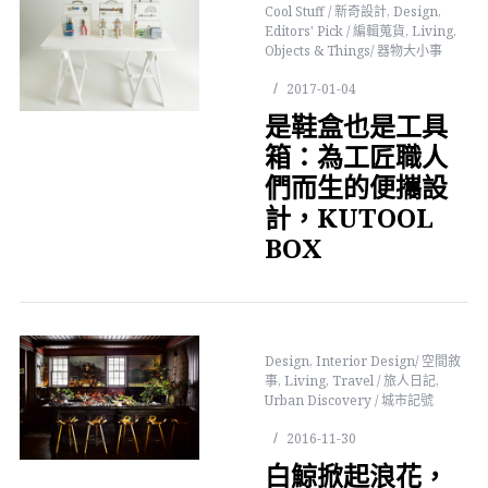
Cool Stuff / 新奇設計
,
Design
,
Editors' Pick / 編輯蒐貨
,
Living
,
Objects & Things/ 器物大小事
2017-01-04
是鞋盒也是工具
箱：為工匠職人
們而生的便攜設
計，KUTOOL
BOX
Design
,
Interior Design/ 空間敘
事
,
Living
,
Travel / 旅人日記
,
Urban Discovery / 城市記號
2016-11-30
白鯨掀起浪花，