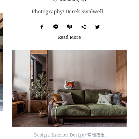
Photography/ Derek Swalwell. Images Courtesy of Au...
Read More
Design
,
Interior Design/ 空間敘事
,