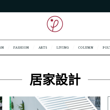
GN
FASHION
ARTS
LIVING
COLUMN
POL
居家設計