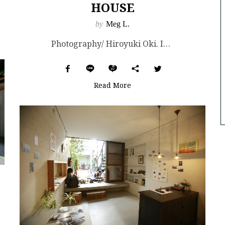
HOUSE
by
Meg L.
Photography/ Hiroyuki Oki. Images Courtesy of Pham...
Read More