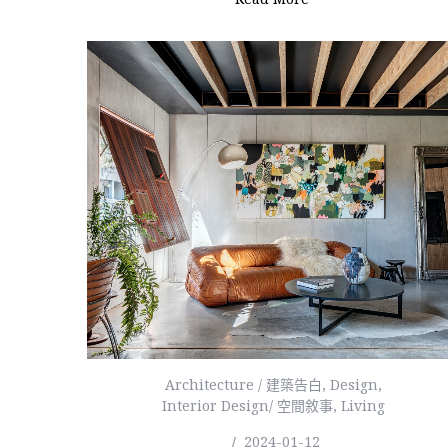
Architecture / 建築告白
,
Design
,
Interior Design/ 空間敘事
,
Living
2024-01-12