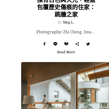
包覆歷史傷痕的住家：
跳牆之家
by
Meg L.
Photography/ Zhi Cheng. Images Courtesy of CHAOFFI...
Read More