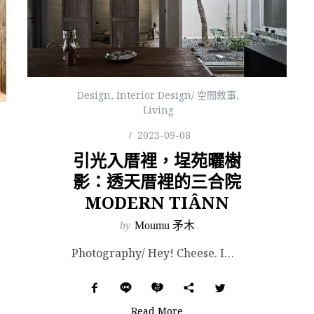
Design
,
Interior Design/ 空間敘事
,
Living
2023-09-08
引光入厝裡，埕苑曬樹
影：透天厝裡的三合院
MODERN TIÂNN
by
Moumu 矛木
Photography/ Hey! Cheese. Images Courtesy of HAO D...
Read More