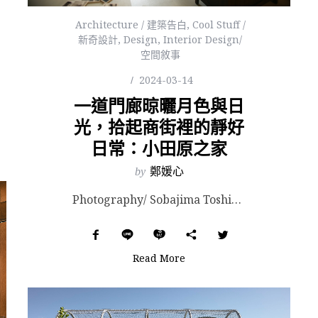
Architecture / 建築告白
,
Cool Stuff /
新奇設計
,
Design
,
Interior Design/
空間敘事
2024-03-14
一道門廊晾曬月色與日
光，拾起商街裡的靜好
日常：小田原之家
by
鄭媛心
Photography/ Sobajima Toshihiro & Nishikubo Ta...
Read More