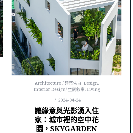
Architecture / 建築告白
,
Design
,
Interior Design/ 空間敘事
,
Living
2024-04-24
讓綠意與光影湧入住
家：城市裡的空中花
園，SKYGARDEN