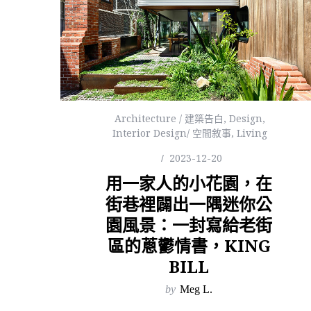
Architecture / 建築告白
,
Design
,
Interior Design/ 空間敘事
,
Living
2023-12-20
用一家人的小花園，在
街巷裡闢出一隅迷你公
園風景：一封寫給老街
區的蔥鬱情書，KING
BILL
by
Meg L.