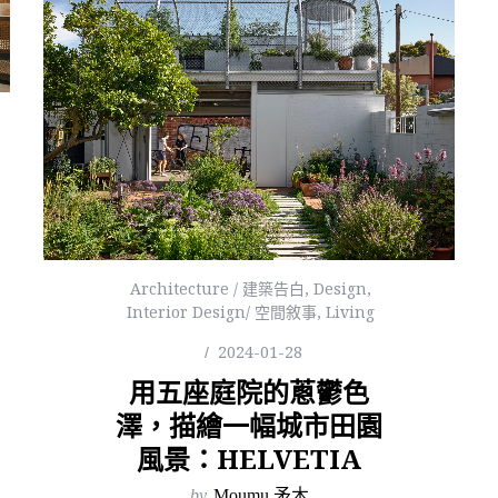
Architecture / 建築告白
,
Design
,
Interior Design/ 空間敘事
,
Living
2024-01-28
用五座庭院的蔥鬱色
澤，描繪一幅城市田園
風景：HELVETIA
by
Moumu 矛木