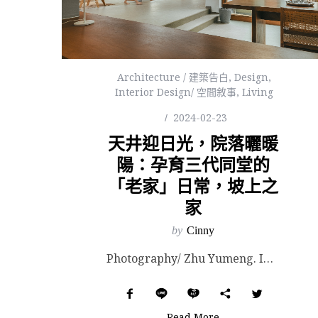
Architecture / 建築告白
,
Design
,
Interior Design/ 空間敘事
,
Living
2024-02-23
天井迎日光，院落曬暖
陽：孕育三代同堂的
「老家」日常，坡上之
家
by
Cinny
Photography/ Zhu Yumeng. Images Courtesy of CHAOFF...
Read More