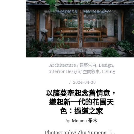
Architecture / 建築告白
,
Design
,
Interior Design/ 空間敘事
,
Living
2024-04-30
以藤蔓牽起念舊情意，
織起新一代的花園天
色：過道之家
by
Moumu 矛木
Photography/ Zhu Yumeng. Images Courtesy of CHAOFF...