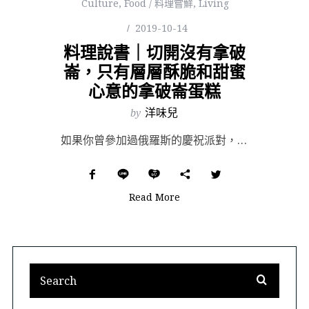
Culture
,
Food / 料理嘗鮮
,
Living
2019-10-14
料理說書｜切開沒有拿破
崙，只有層層酥脆和甜蜜
心意的拿破崙蛋糕
by
洋味兒
如果你曾參加過俄羅斯的慶祝派對，很可能會嚐到無所不在的「拿破崙蛋糕」（Napoleon Cake），...
Read More