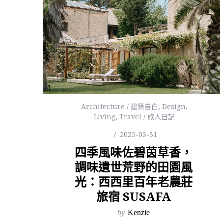
Architecture / 建築告白
,
Design
,
Living
,
Travel / 旅人日記
2025-03-31
四季風味佐碧茵草香，
調味遺世荒野的田園風
光：西西里百年老農莊
旅宿 SUSAFA
by
Kenzie