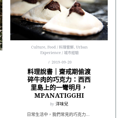
Culture
,
Food / 料理嘗鮮
,
Urban
Experience / 城市經驗
2019-09-20
料理說書｜齋戒期偷渡
碎牛肉的巧克力：西西
里島上的一彎明月，
MPANATIGGHI
by
洋味兒
日常生活中，我們常見的巧克力口感大多都是看得見綿密，吃得到滑順，人們追求一種「融於口中」的柔軟質地，...