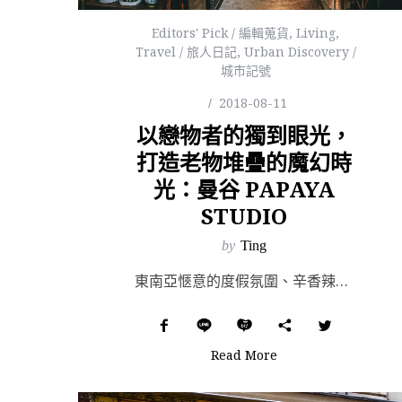
Editors' Pick / 編輯蒐貨
,
Living
,
Travel / 旅人日記
,
Urban Discovery /
城市記號
2018-08-11
以戀物者的獨到眼光，
打造老物堆疊的魔幻時
光：曼谷 PAPAYA
STUDIO
by
Ting
東南亞愜意的度假氛圍、辛香辣的飲食文化、摩天高樓爭奇鬥豔的都市景觀、獨特的美學角度，曼谷多元的風格樣...
Read More