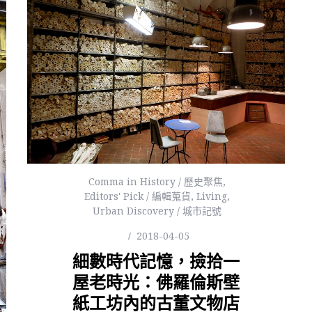
Comma in History / 歷史聚焦
,
Editors' Pick / 編輯蒐貨
,
Living
,
Urban Discovery / 城市記號
2018-04-05
細數時代記憶，撿拾一
屋老時光：佛羅倫斯壁
紙工坊內的古董文物店