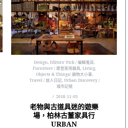
Design
,
Editors' Pick / 編輯蒐貨
,
Furniture / 摩登家用器具
,
Living
,
Objects & Things/ 器物大小事
,
Travel / 旅人日記
,
Urban Discovery /
城市記號
2018-11-03
老物與古道具迷的遊樂
場，柏林古董家具行
URBAN