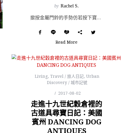
by
Rachel S.
撳按金屬門鈴的手勢仿若按下寶麗來相機快門，時代巨輪沙沙作響、輾過藥包裡的魔幻歲月，緩緩顯影出一屋輝煌...
Read More
Living
,
Travel / 旅人日記
,
Urban
Discovery / 城市記號
2017-08-02
走進十九世紀穀倉裡的
古道具尋寶日記：美國
賓州 DANCING DOG
ANTIQUES