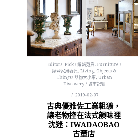
Editors' Pick / 編輯蒐貨
,
Furniture /
摩登家用器具
,
Living
,
Objects &
Things/ 器物大小事
,
Urban
Discovery / 城市記號
2019-02-07
古典優雅佐工業粗獷，
讓老物控在法式韻味裡
沈迷：IWADAOBAO
古董店