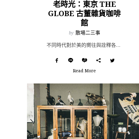
老時光：東京 THE
GLOBE 古董雜貨咖啡
館
by
散場二三事
不同時代對於美的嚮往與詮釋各異，各時空孕育、遺留下的物件，即便我們無法見證它們的經歷，穿梭於其中，卻...
Read More