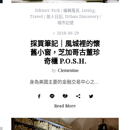
Editors' Pick / 編輯蒐貨
,
Living
,
Travel / 旅人日記
,
Urban Discovery /
城市記號
2018-06-29
採買筆記｜風城裡的懷
舊小窗，芝加哥古董珍
奇櫃 P.O.S.H.
by
Clementine
身為美國主要的金融交易中心之一，別名「風城」的芝加哥，予人印象往往是摩天大樓林立的現代都會；不過即使...
Read More