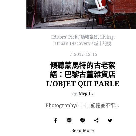
Editors' Pick / 編輯蒐貨
,
Living
,
Urban Discovery / 城市記號
2017-12-15
傾聽蒙馬特的古老絮
語：巴黎古董雜貨店
L’OBJET QUI PARLE
by
Meg L.
Photography/ 十十. 記憶並不牢靠，隨著時間流逝，腦海中對許多事與物的印象會變得單一，剩...
Read More