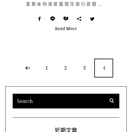
里斯本向來是葡萄牙旅行首選，也是，首都嘛，怎麽也不會錯。後來陸續聽聞不同朋友提起波爾圖，一句句「你一…
Read More
1
2
3
4
近期文章