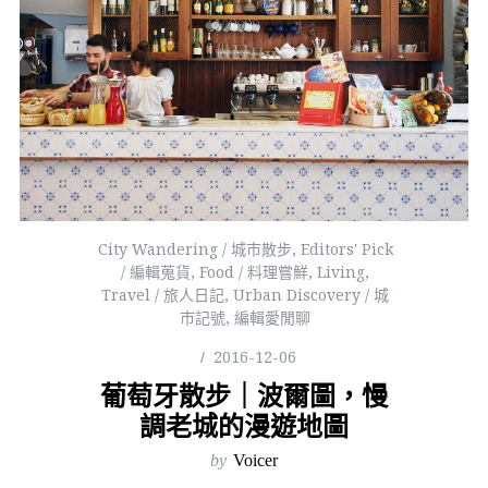
City Wandering / 城市散步
,
Editors' Pick
/ 編輯蒐貨
,
Food / 料理嘗鮮
,
Living
,
Travel / 旅人日記
,
Urban Discovery / 城
市記號
,
編輯愛閒聊
2016-12-06
葡萄牙散步｜波爾圖，慢
調老城的漫遊地圖
by
Voicer