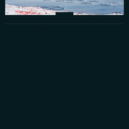
Arts
光所寫下的物理詩：攝影師王昱的鏡與窗