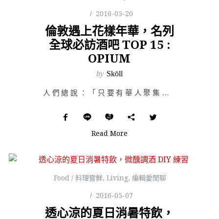
2016-05-20
倫敦遇上花樣年華，名列
全球必訪酒吧 TOP 15 :
OPIUM
by
Sköll
人們總說：「只要有華人聚集的地方就能找到中國城。」而中國城往往就像那猶抱琵琶半遮面的羞澀東方女郎一般…
Read More
Food / 料理嘗鮮
,
Living
,
編輯愛閒聊
2016-05-07
透心涼的夏日消暑特飲，