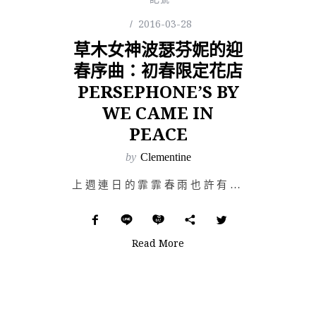
2016-03-28
草木女神波瑟芬妮的迎
春序曲：初春限定花店
PERSEPHONE’S BY
WE CAME IN
PEACE
by
Clementine
上週連日的霏霏春雨也許有點惱人，但漸漸隱去的寒意、枝頭綻放的花苞與新綠，無一不在宣告春天的美好。希臘…
Read More