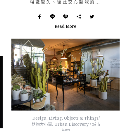
相識越久、彼此交心越深的朋友越可貴，房子亦然。可曾想過在 1662 年曾是一間小劇場的小屋，在現在也…
Read More
Design
,
Living
,
Objects & Things/
器物大小事
,
Urban Discovery / 城市
記號