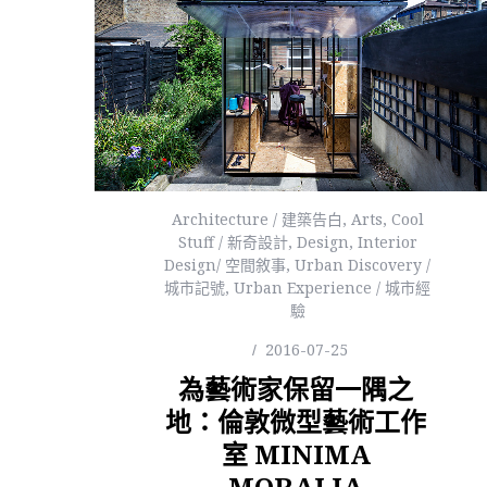
Architecture / 建築告白
,
Arts
,
Cool
Stuff / 新奇設計
,
Design
,
Interior
Design/ 空間敘事
,
Urban Discovery /
城市記號
,
Urban Experience / 城市經
驗
2016-07-25
為藝術家保留一隅之
地：倫敦微型藝術工作
室 MINIMA
MORALIA