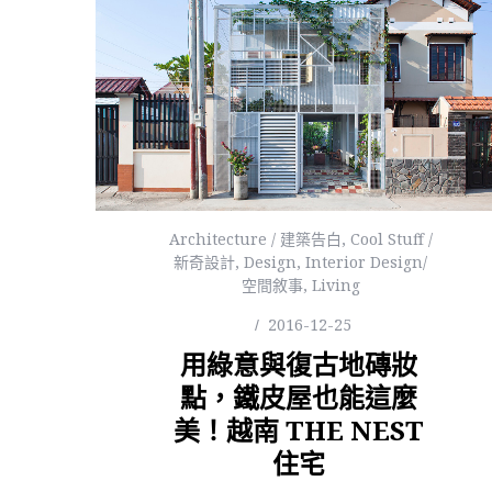
Architecture / 建築告白
,
Cool Stuff /
新奇設計
,
Design
,
Interior Design/
空間敘事
,
Living
2016-12-25
用綠意與復古地磚妝
點，鐵皮屋也能這麼
美！越南 THE NEST
住宅