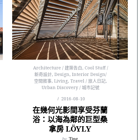
Architecture / 建築告白
,
Cool Stuff /
新奇設計
,
Design
,
Interior Design/
空間敘事
,
Living
,
Travel / 旅人日記
,
Urban Discovery / 城市記號
2016-08-10
在幾何光影間享受芬蘭
浴：以海為鄰的巨型桑
拿房 LÖYLY
by
Ting