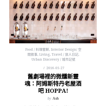
Food / 料理嘗鮮
,
Interior Design/ 空
間敘事
,
Living
,
Travel / 旅人日記
,
Urban Discovery / 城市記號
2016-05-27
舊劇場裡的微醺新靈
魂：阿姆斯特丹老屋酒
吧 HOPPA!
by
Ash