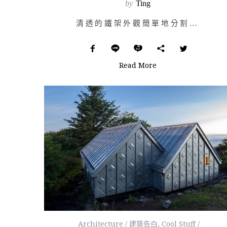
by
Ting
清透的鐵架外觀簡單地分割是建築立面的語彙，擴張網面材疏密不一，穿插其中的窗門展現出平面中的層次感，色…
Read More
Architecture / 建築告白
,
Cool Stuff /