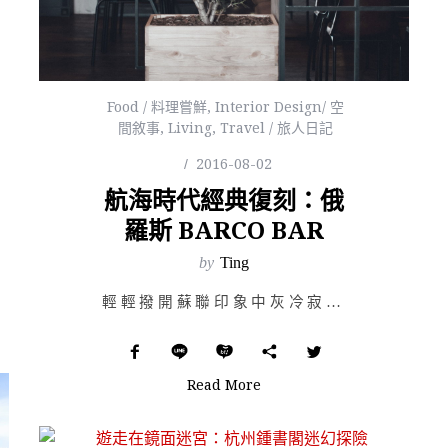
Food / 料理嘗鮮
,
Interior Design/ 空
間敘事
,
Living
,
Travel / 旅人日記
2016-08-02
航海時代經典復刻：俄
羅斯 BARCO BAR
by
Ting
輕輕撥開蘇聯印象中灰冷寂靜的印象，Barco Bar 帶著 19 世紀西班牙的浪漫情懷，安靜地坐落在…
Read More