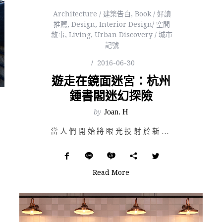
Architecture / 建築告白
,
Book / 好讀
推薦
,
Design
,
Interior Design/ 空間
敘事
,
Living
,
Urban Discovery / 城市
記號
2016-06-30
遊走在鏡面迷宮：杭州
鍾書閣迷幻探險
by
Joan. H
當人們開始將眼光投射於新興的電子網路書籍產業上，便宣稱紙本書籍將逐漸被數位電子刊物所取代；然而卻有一…
Read More