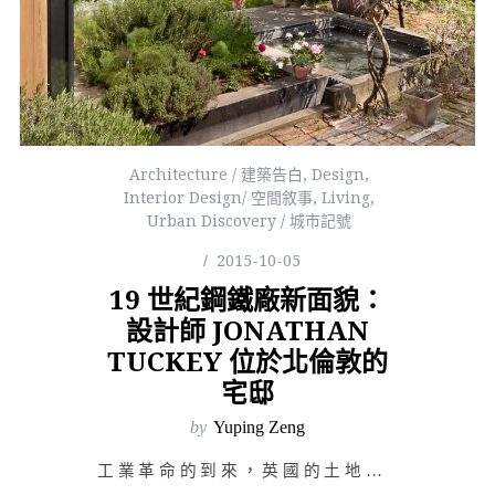
Architecture / 建築告白
,
Design
,
Interior Design/ 空間敘事
,
Living
,
Urban Discovery / 城市記號
2015-10-05
19 世紀鋼鐵廠新面貌：
設計師 JONATHAN
TUCKEY 位於北倫敦的
宅邸
by
Yuping Zeng
工業革命的到來，英國的土地冒出大小不一的工廠，在金屬冰冷的碰撞聲中，工業的火炬在黑夜中迅速蔓延，點亮了重複了千年的黑暗夜晚，使之變為白晝。詩人布雷克形容這些工廠、烤爐、鋼鐵廠是撒旦的製品，永恆的死亡與地獄。現在的我們回頭看那段過往走入歷史，當年冶鐵的燙熱早已退去溫度，冷卻，烙下一個冷黑的鮮明記號。