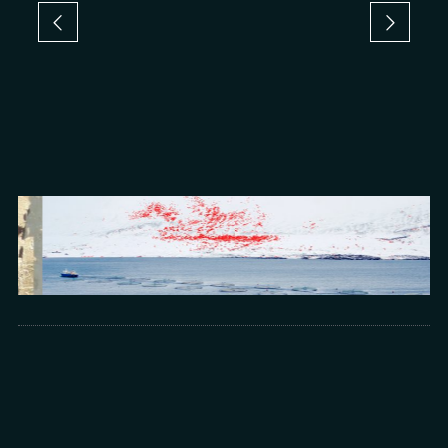
Arts
光所寫下的物理詩：攝影師王昱的鏡與窗