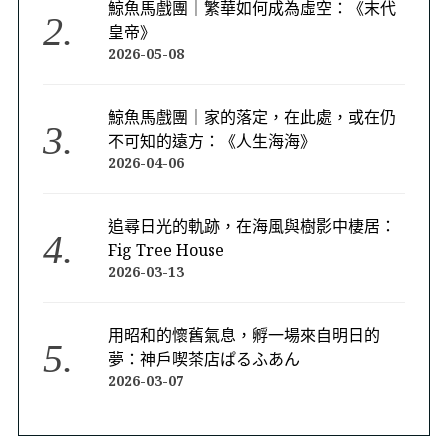
鯨魚馬戲團｜繁華如何成為虛空：《末代
皇帝》
2026-05-08
鯨魚馬戲團｜家的落定，在此處，或在仍
不可知的遠方：《人生海海》
2026-04-06
追尋日光的軌跡，在海風與樹影中棲居：
Fig Tree House
2026-03-13
用昭和的懷舊氣息，孵一場來自明日的
夢：神戶喫茶店ぱるふあん
2026-03-07