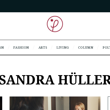
GN
FASHION
ARTS
LIVING
COLUMN
POL
SANDRA HÜLLE