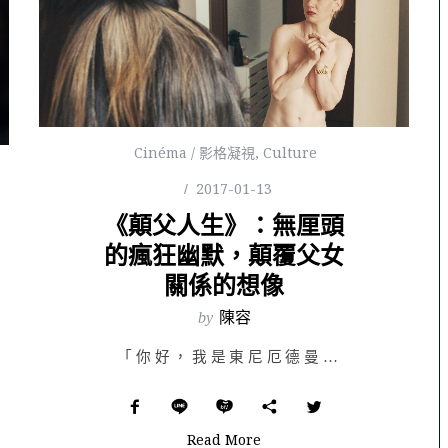
Cinéma / 影格凝視
,
Culture
2017-01-13
《顛父人生》：無厘頭
的瘋狂幽默，顛覆父女
關係的想像
by
陳容
「你好，我是東尼厄德曼。」 玩笑的極限在哪裡？隱身在逗趣與…
Read More