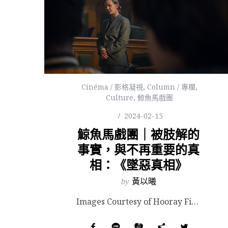
Cinéma / 影格凝視
,
Column / 專欄
,
Culture
,
鯨魚馬戲團
2024-02-15
鯨魚馬戲團｜被肢解的
事實，與不再重要的真
相：《墜惡真相》
by
黃以曦
Images Courtesy of Hooray Films. 榮獲 2023 年坎城影展金棕櫚獎...