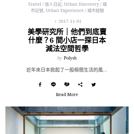
Travel / 旅人日記
,
Urban Discovery / 城
市記號
,
Urban Experience / 城市經驗
2017-11-01
美學研究所｜他們到底賣
什麼？6 間小店一探日本
減法空間哲學
by
Polysh
近年來日本掀起了一股極簡生活的風潮，「生活」這件事對於信奉這態度的人們而言，並不是從物件堆疊而起中找...
Read More