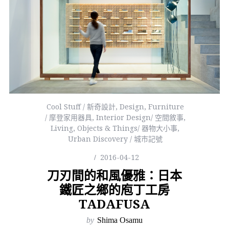
Cool Stuff / 新奇設計
,
Design
,
Furniture
/ 摩登家用器具
,
Interior Design/ 空間敘事
,
Living
,
Objects & Things/ 器物大小事
,
Urban Discovery / 城市記號
2016-04-12
刀刃間的和風優雅：日本
鐵匠之鄉的庖丁工房
TADAFUSA
by
Shima Osamu