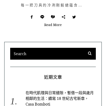
每一把刀具的冷冽剛毅總蘊含著敲打鑄造時刀匠們的燒紅熱情，象徵熱忱的滴滴汗水化作鋒利刀氣，縈繞且埋伏在…
Read More
近期文章
在時代肌理與日常縫隙，暫借一段與歲月
相鄰的生活：續寫 18 世紀古宅新章，
Casa Bomboti