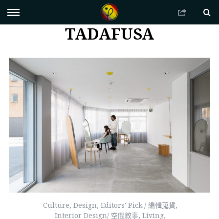
TADAFUSA
Culture
,
Design
,
Editors' Pick / 編輯蒐貨
,
Interior Design/ 空間敘事
,
Living
,