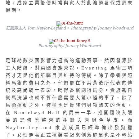
地，成家立業後便時常與家人於此渡過暑假或周末
假期。
莊園男主人 Tom Naylor-Leyland。 Photography/ Jooney Woodward
Photography/ Jooney Woodward
足球勘數英國影響力極高的運動賽事，然因發源於
工人階級，對英國貴族來說，Eventing 馬術三項
賽才更是他們所矚目與維持的傳統。除了豢養與照
料馬隻的費用之外，他們更在乎其背後所代表的傳
統及高尚騎士表彰。喝得香檳刷得馬身，貴族親自
幫馬洗澡也就不算什麼需要大驚小怪的事了。除了
馬術運動之外，狩獵也是貴族們另項熱衷的活動，
在 Nantclwyd Hall 的周末一早，推開窗映入眼
簾的是修剪整齊的樹籬與青綠色草皮，而
Naylor-Leyland 家族成員已經準備出發狩獵
了，女性穿著正式獵裝看起來俐落帥氣也是不輸給