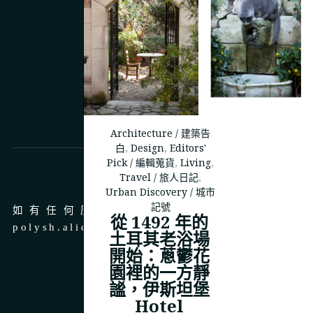
Architecture / 建築告
白
,
Design
,
Editors'
Pick / 編輯蒐貨
,
Living
,
商務合作
Travel / 旅人日記
,
Urban Discovery / 城市
記號
如有任何廣告、商務合作，請 email 至
從 1492 年的
polysh.alice@gmail.com
土耳其老浴場
開始：蔥鬱花
園裡的一方靜
謐，伊斯坦堡
Hotel
© 2023
THEPOLYSH.COM