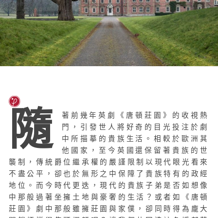
隨
著前幾年英劇《唐頓莊園》的收視熱
門，引發世人將好奇的目光投注於劇
中所描摹的貴族生活。相較於歐洲其
他國家，至今英國還保留著貴族的世
襲制，傳統爵位繼承權的嚴謹限制以現代眼光看來
不盡公平，卻也於無形之中保障了貴族特有的政經
地位。而今時代更迭，現代的貴族子弟是否如想像
中那般過著坐擁土地與豪奢的生活？或者如《唐頓
莊園》劇中那般雖擁莊園與家僕，卻同時得為龐大