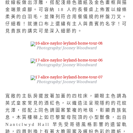
紋線板做出浮雕，搭配淺綠色牆紙及金色畫框與描
金端景桌腳。可容納 18 人的長餐桌上佈置以線條
柔美的白羽毛，並陳列符合用餐儀規的杯盤刀叉。
仔細看！就連口布上還繡有主人與貴賓的名字！可
見貴族的講究可是深入細節的。
Photography/ Jooney Woodward
Photography/ Jooney Woodward
Photography/ Jooney Woodward
寬敞的主臥房擺放著加蓋的四柱床，顯眼主色調為
英式皇家常見的酒紅色，以織造法呈現隱約的花紋
光澤，搭配上同色調圖案繁複的地毯，彰顯貴族氣
息。木質樓梯上如巴黎聖母院頂的小型獸像，出自
Nantclwyd Hall 早先受哥德風格影響的遺留軌
跡，四周則換上有著大膽圖案及繽紛色彩的牆紙，