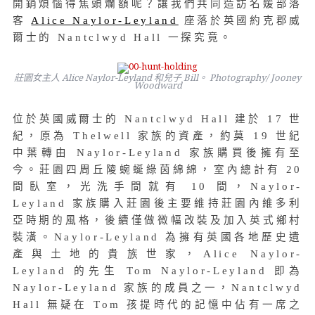
開銷煩惱得焦頭爛額呢？讓我們共同造訪名媛部落
客
Alice Naylor-Leyland
座落於英國約克郡威
爾士的 Nantclwyd Hall 一探究竟。
莊園女主人 Alice Naylor-Leyland 和兒子 Bill。 Photography/ Jooney
Woodward
位於英國威爾士的 Nantclwyd Hall 建於 17 世
紀，原為 Thelwell 家族的資產，約莫 19 世紀
中葉轉由 Naylor-Leyland 家族購買後擁有至
今。莊園四周丘陵蜿蜒綠茵綿綿，室內總計有 20
間臥室，光洗手間就有 10 間，Naylor-
Leyland 家族購入莊園後主要維持莊園內維多利
亞時期的風格，後續僅做微幅改裝及加入英式鄉村
裝潢。Naylor-Leyland 為擁有英國各地歷史遺
產與土地的貴族世家，Alice Naylor-
Leyland 的先生 Tom Naylor-Leyland 即為
Naylor-Leyland 家族的成員之一，Nantclwyd
Hall 無疑在 Tom 孩提時代的記憶中佔有一席之