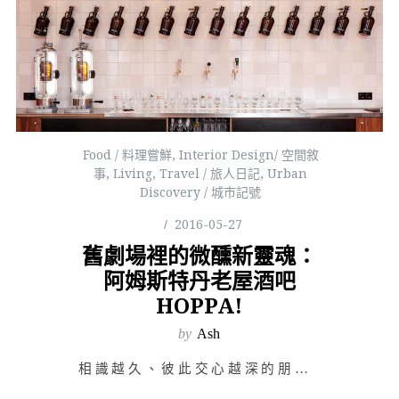
Food / 料理嘗鮮
,
Interior Design/ 空間敘
事
,
Living
,
Travel / 旅人日記
,
Urban
Discovery / 城市記號
2016-05-27
舊劇場裡的微醺新靈魂：
阿姆斯特丹老屋酒吧
HOPPA!
by
Ash
相識越久、彼此交心越深的朋友越可貴，房子亦然。可曾想過在 1662 年曾是一間小劇場的小屋，在現在也…