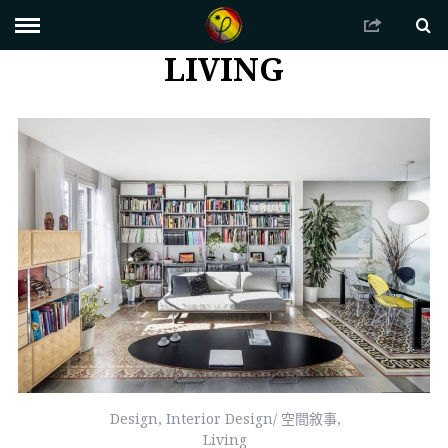
LIVING
Design
,
Interior Design/ 空間敘事
,
Living