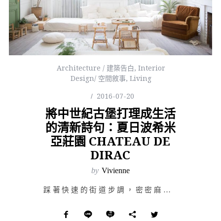
Architecture / 建築告白
,
Interior
Design/ 空間敘事
,
Living
2016-07-20
將中世紀古堡打理成生活
的清新詩句：夏日波希米
亞莊園 CHATEAU DE
DIRAC
by
Vivienne
踩著快速的街道步調，密密麻麻的人群在巨大的城市裡，隨著上班打卡和吃飯迅速簇擁又散去。但你曾否幻想離開…