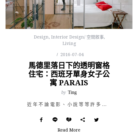
Design
,
Interior Design/ 空間敘事
,
Living
2016-07-04
馬德里落日下的透明窗格
住宅：西班牙單身女子公
寓 PARAIS
by
Ting
近年不論電影、小說等等許多題材都圍繞著「單身生活」打轉—先不論正面與否，單身已經成為時下…
Read More