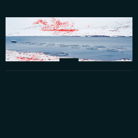
Arts
光所寫下的物理詩：攝影師王昱的鏡與窗