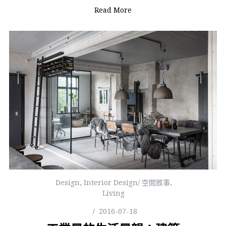
Read More
Design
,
Interior Design/ 空間敘事
,
Living
2016-07-18