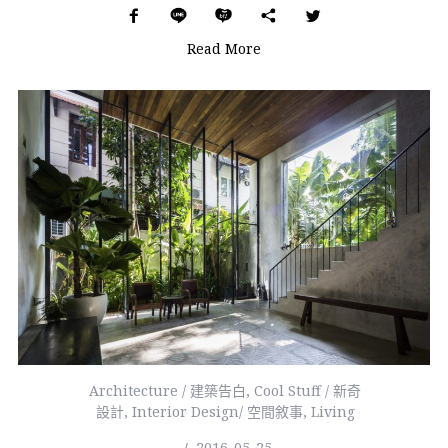
Read More
Architecture / 建築告白
,
Cool Stuff / 新奇
設計
,
Interior Design/ 空間敘事
,
Living
2016-05-25