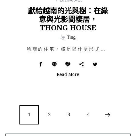
獻給越南的光與樹：在綠
意與光影間棲居，
THONG HOUSE
by
Ting
所謂的住宅，該是以什麼形式呈現？科比意（Le Corbusier）從家庭哲學發展出垂直花園城市；萊特…
Read More
1
2
3
4