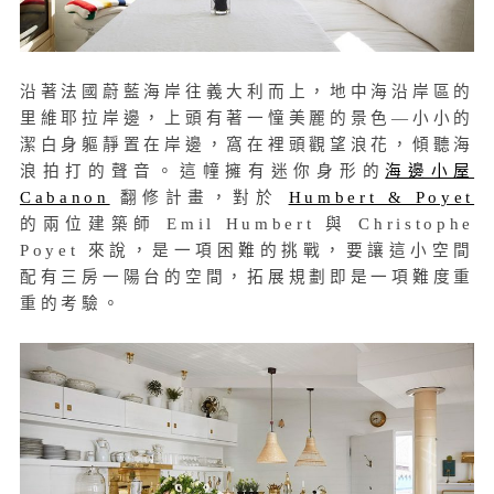
沿著法國蔚藍海岸往義大利而上，地中海沿岸區的
里維耶拉岸邊，上頭有著一憧美麗的景色—小小的
潔白身軀靜置在岸邊，窩在裡頭觀望浪花，傾聽海
浪拍打的聲音。這幢擁有迷你身形的
海邊小屋
Cabanon
翻修計畫，對於
Humbert & Poyet
的兩位建築師 Emil Humbert 與 Christophe
Poyet 來說，是一項困難的挑戰，要讓這小空間
配有三房一陽台的空間，拓展規劃即是一項難度重
重的考驗。