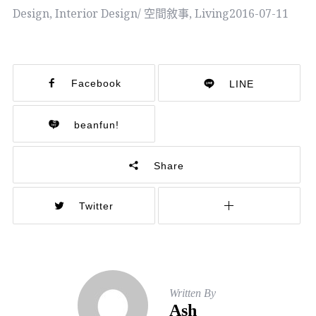
Design
,
Interior Design/ 空間敘事
,
Living
2016-07-11
Facebook
LINE
beanfun!
Share
Twitter
Written By
Ash