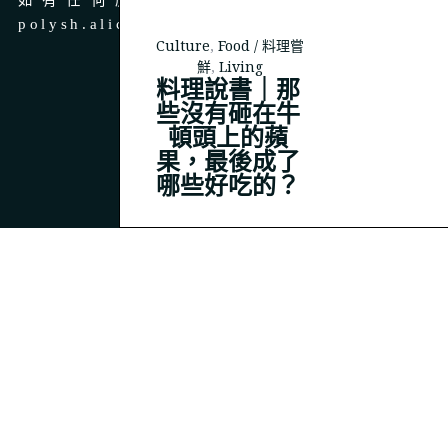
如有任何廣告、商務合作，請 email 至
polysh.alice@gmail.com
Culture
,
Food / 料理嘗
鮮
,
Living
料理說書｜那
些沒有砸在牛
頓頭上的蘋
© 2023
THEPOLYSH.COM
果，最後成了
哪些好吃的？
BACK TO TOP