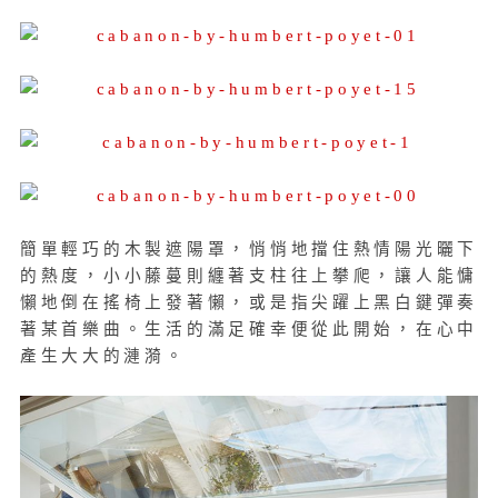
簡單輕巧的木製遮陽罩，悄悄地擋住熱情陽光曬下
的熱度，小小藤蔓則纏著支柱往上攀爬，讓人能慵
懶地倒在搖椅上發著懶，或是指尖躍上黑白鍵彈奏
著某首樂曲。生活的滿足確幸便從此開始，在心中
產生大大的漣漪。