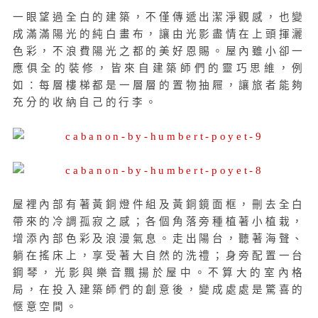
一眼望過全白的建築，不僅傳遞出潔淨觀感，也變
成滿滿陽光的純白畫布，讓由光影盡情在上頭揮灑
色彩，不浪費陽光之都的美好恩賜。屋內雖小卻一
應俱全的裝修，皆來自建築師們的靈巧思維，例
如：每層樓梯都是一層層的置物抽屜，讓旅者能夠
充分的收納自己的行李。
屋裡內部有著黃銅燈件組及黃銅鏡面框，刪去全白
帶來的冷調孤寂之感；各個角落旁種植著小植栽，
增添內部色彩及浪漫氣息。走出陽台，聽著海聲、
躺在搖床上，享受著大自然的洗禮；身旁配置一台
鋼琴，光影與樂音飄揚於屋中。不算大的室內格
局，在投入建築師們的創意後，變成處處是驚喜的
愜意空間。