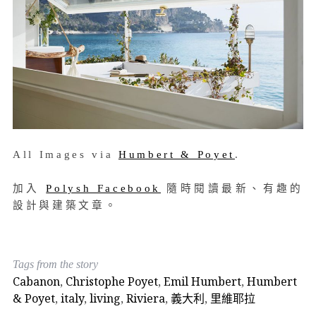
All Images via
Humbert & Poyet
.
加入
Polysh Facebook
隨時閱讀最新、有趣的
設計與建築文章。
Tags from the story
Cabanon
,
Christophe Poyet
,
Emil Humbert
,
Humbert
& Poyet
,
italy
,
living
,
Riviera
,
義大利
,
里維耶拉