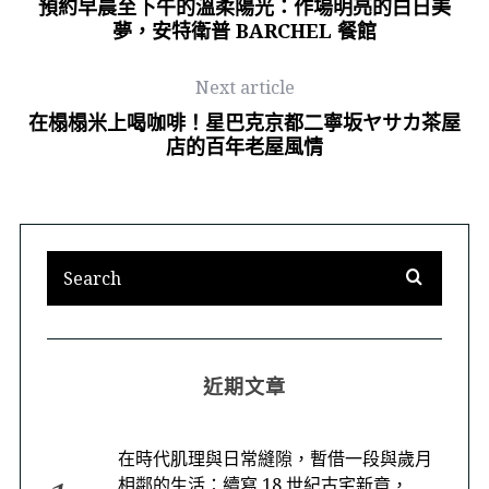
預約早晨至下午的溫柔陽光：作場明亮的白日美
夢，安特衛普 BARCHEL 餐館
Next article
在榻榻米上喝咖啡！星巴克京都二寧坂ヤサカ茶屋
店的百年老屋風情
近期文章
在時代肌理與日常縫隙，暫借一段與歲月
相鄰的生活：續寫 18 世紀古宅新章，