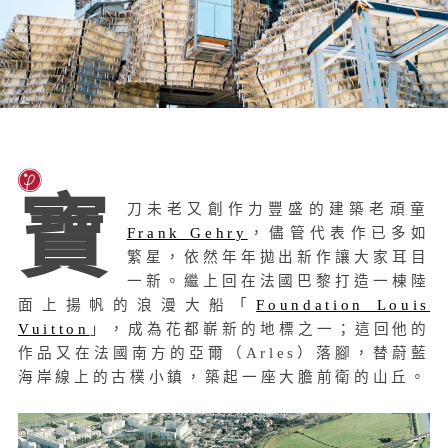
寶
刀未老又創作力豐盛的建築老頑童
Frank Gehry
，儘管代表作已多如
繁星，依然年年拋出新作讓大家耳目
一新。繼上回在法國巴黎打造一棟陸
面上揚帆的浪漫大船「
Foundation Louis
Vuitton
」，成為花都嶄新的地標之一；這回他的
作品又在法國南方的亞爾（Arles）落腳，替蔚藍
海岸線上的古樸小鎮，築起一座大膽前衛的山丘。