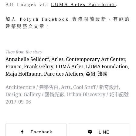
All Images via
LUMA Arles Facebook
.
加入
Polysh Facebook
隨時閱讀最新、有趣的
建築與藝文文章。
Tags from the story
Annabelle Selldorf
,
Arles
,
Contemporary Art Center
,
France
,
Frank Gehry
,
LUMA Arles
,
LUMA Foundation
,
Maja Hoffmann
,
Parc des Ateliers
,
亞爾
,
法國
Architecture / 建築告白
,
Arts
,
Cool Stuff / 新奇設計
,
Design
,
Gallery / 藝術光影
,
Urban Discovery / 城市記號
2017-09-06
Facebook
LINE