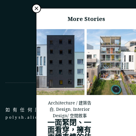
More Stories
商務合作
Architecture / 建築告
白
,
Design
,
Interior
如有任何廣告、商務合作，請 email 至
Design/ 空間敘事
polysh.alice@gmail.com
一面緊閉、一
面看穿，擁有