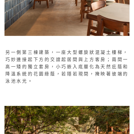
另一側第三棟建築，一座大型螺旋狀混凝土樓梯，
巧妙連接起下方的交誼起居間與上方客房；兩間一
高一矮的獨立套房，小巧嵌入底層化為天然庇蔭和
降溫系統的花園綠蔭，若隱若現間，掩映著彼端的
泳池水光。