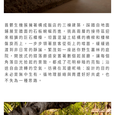
蓊鬱生機簇擁著構成飯店的三棟建築，踩踏自地面
鋪展至牆面的石板蜿蜒而進，挑高兩層的接待區迎
來粗獷的巨石櫃檯，坦露混凝土結構的橋樑和樓梯
盤旋而上，一步步領著旅客從街上的喧囂，緩緩過
渡到非日常的靜謐。繁茂如一座迷你野生叢林的庭
院，開放式的錯落廊道安置著數個起居廳，讓每個
角落目光拾起的景致，都成了花明柳暗的亮點；沿
途自由流轉的空氣，彷彿在耳邊呢喃：設計的目的
未必是無中生有，循地理脈絡與周遭好好共處，也
不失為一種思路。