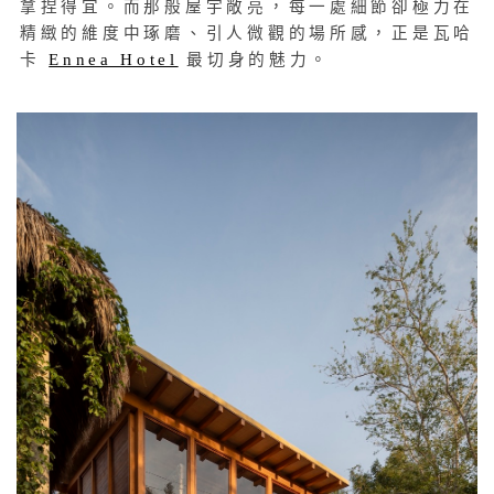
拿捏得宜。而那般屋宇敞亮，每一處細節卻極力在
精緻的維度中琢磨、引人微觀的場所感，正是瓦哈
卡
Ennea Hotel
最切身的魅力。