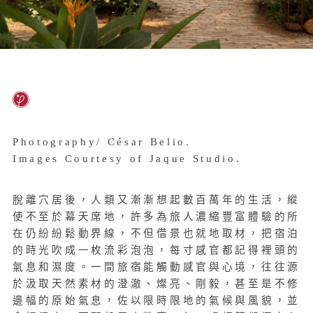
Photography/ César Belio.
Images Courtesy of Jaque Studio.
脫離穴居後，人類又漸漸想起數百萬年的生活，縱
使不至於幕天席地，許多為旅人濃縮豐富體驗的所
在仍紛紛鬆動界線，不但借景也就地取材，把宿泊
的時光吹成一枚流彩泡泡，每寸感官都記得裡頭的
氣息和濕度。一間旅宿能觸動感官與心境，往往源
於汲取天然素材的澄澈、燦亮、剛毅，甚至是不修
邊幅的原始氣息，佐以限時限地的氣候與風貌，並