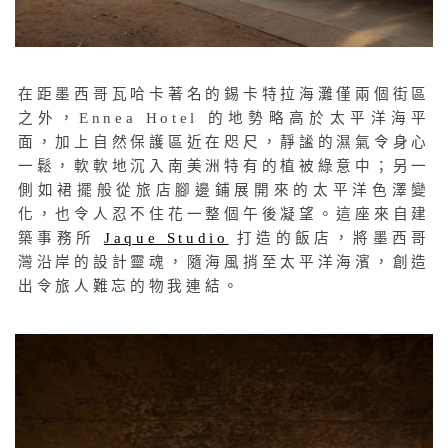
在距墨西哥瓦哈卡著名的錫卡特拉海灘僅兩個街區
之外，Ennea Hotel 的地勢略高於太平洋海平
面，加上自然保護區近在咫尺，靜謐的濕氣令身心
一鬆，軟軟地沉入南美洲特有的植被綠意中；另一
側如裙擺般從旅店腳邊鋪展開來的太平洋色澤變
化，也令人忍不住花一整個午後凝望。這座來自建
築事務所
Jaque Studio
打造的飯店，將墨西哥
灣沿岸的設計靈魂，隨海風捎至太平洋海濱，創造
出令旅人難忘的物我連結。