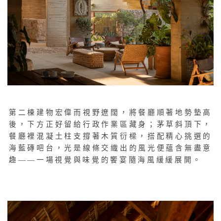
第二棟建物宏偉而視野遼闊，將餐廳順著地勢墊高
後，下方正好留給行政作業區藏身；茅草斜頂下，
餐廳裡混凝土柱支撐著木質衍樑，搭配精心挑選的
海藍磚吧台，光是線條交織出的風光便蘊含無盡意
趣——一場視覺與味覺的饗宴隨海風緩緩展開。