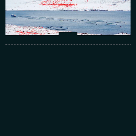
Arts
光所寫下的物理詩：攝影師王昱的鏡與窗