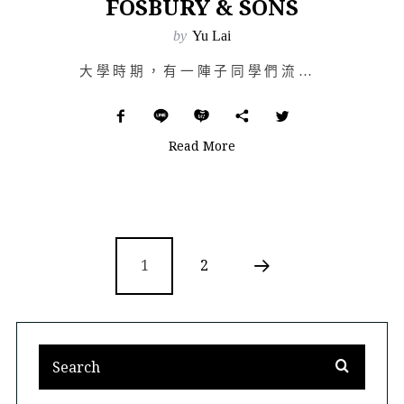
FOSBURY & SONS
by
Yu Lai
大學時期，有一陣子同學們流行到學校附近的咖啡館讀書或討論報告，彷彿是家與學校外的另一個棲身之地。偶爾…
Read More
1
2