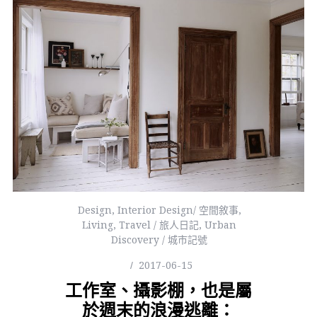
Design
,
Interior Design/ 空間敘事
,
Living
,
Travel / 旅人日記
,
Urban
Discovery / 城市記號
2017-06-15
工作室、攝影棚，也是屬
於週末的浪漫逃離：