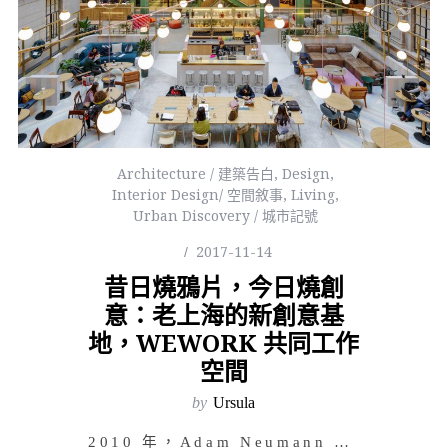
Architecture / 建築告白
,
Design
,
Interior Design/ 空間敘事
,
Living
,
Urban Discovery / 城市記號
2017-11-14
昔日燒鴉片，今日燒創
意：老上海的新創意基
地，WEWORK 共同工作
空間
by
Ursula
2010 年，Adam Neumann 和 Miguel McKelvey 在紐約市 Soho 區共…