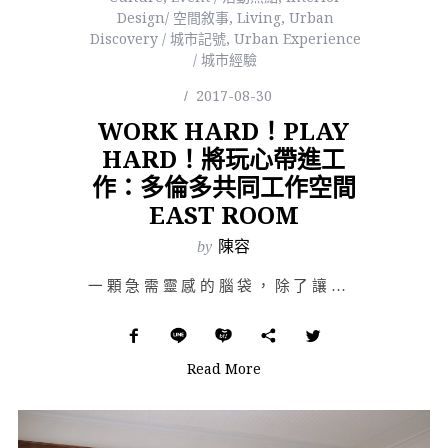
Design/ 空間敘事
,
Living
,
Urban
Discovery / 城市記號
,
Urban Experience
/ 城市經驗
2017-08-30
WORK HARD！PLAY
HARD！將玩心帶進工
作：多倫多共同工作空間
EAST ROOM
by
陳容
一顆急需靈感的腦袋，除了讓它在「on」時高速運轉充滿效率，「off」的交替切換也即為重要；只知土法煉…
Read More