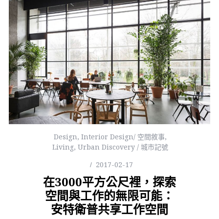
Design
,
Interior Design/ 空間敘事
,
Living
,
Urban Discovery / 城市記號
2017-02-17
在3000平方公尺裡，探索
空間與工作的無限可能：
安特衛普共享工作空間