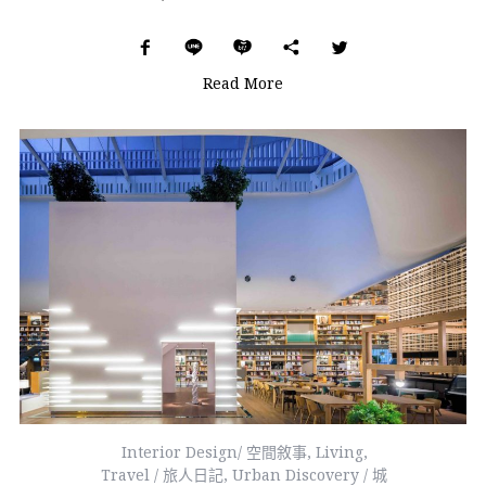
Read More
Interior Design/ 空間敘事
,
Living
,
Travel / 旅人日記
,
Urban Discovery / 城