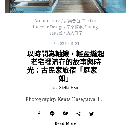
Architecture / 建築告白
,
Design
,
Interior Design/ 空間敘事
,
Living
,
Travel / 旅人日記
2024-03-21
以時間為軸線，輕盈縫起
老宅裡流存的故事與時
光：古民家旅宿「庭家一
如」
by
Stella Hsu
Photography/ Kenta Hasegawa. Images Courtesy of NY...
Read More