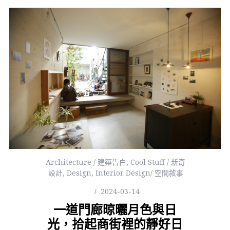
Architecture / 建築告白
,
Cool Stuff / 新奇
設計
,
Design
,
Interior Design/ 空間敘事
2024-03-14
一道門廊晾曬月色與日
光，拾起商街裡的靜好日