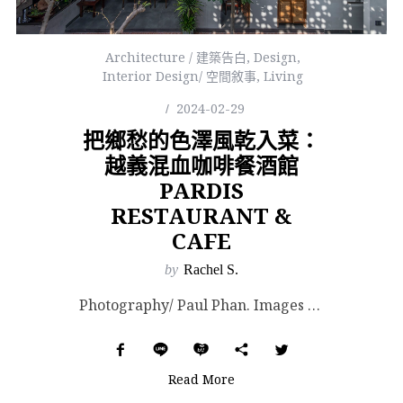
Architecture / 建築告白
,
Design
,
Interior Design/ 空間敘事
,
Living
2024-02-29
把鄉愁的色澤風乾入菜：
越義混血咖啡餐酒館
PARDIS
RESTAURANT &
CAFE
by
Rachel S.
Photography/ Paul Phan. Images Courtesy of Country...
Read More