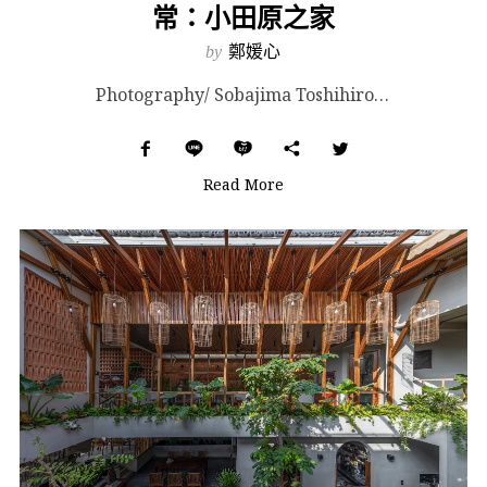
常：小田原之家
by
鄭媛心
Photography/ Sobajima Toshihiro & Nishikubo Ta...
Read More