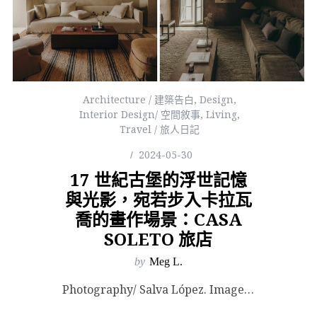
Architecture / 建築告白
,
Design
,
Interior Design/ 空間敘事
,
Living
,
Travel / 旅人日記
2024-05-30
17 世紀古堡的浮世記憶
與光影，宛若步入卡拉瓦
喬的畫作場景：CASA
SOLETO 旅店
by
Meg L.
Photography/ Salva López. Images Courtesy of Studi...