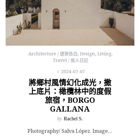
Architecture / 建築告白
,
Design
,
Living
,
Travel / 旅人日記
2024-07-07
將鄉村風情幻化成光，撒
上底片：橄欖林中的度假
旅宿，BORGO
GALLANA
by
Rachel S.
Photography/ Salva López. Images Courtesy of Studi...