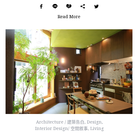
Read More
Architecture / 建築告白
,
Design
,
Interior Design/ 空間敘事
,
Living