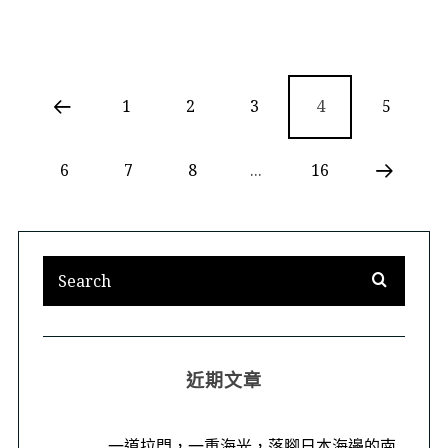
1
2
3
4
5
6
7
8
...
16
近期文章
一道拉門，一重海光，落腳日本海邊的南