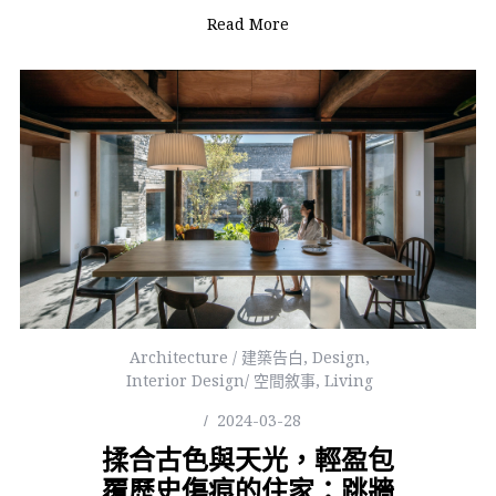
Read More
Architecture / 建築告白
,
Design
,
Interior Design/ 空間敘事
,
Living
2024-03-28
揉合古色與天光，輕盈包
覆歷史傷痕的住家：跳牆