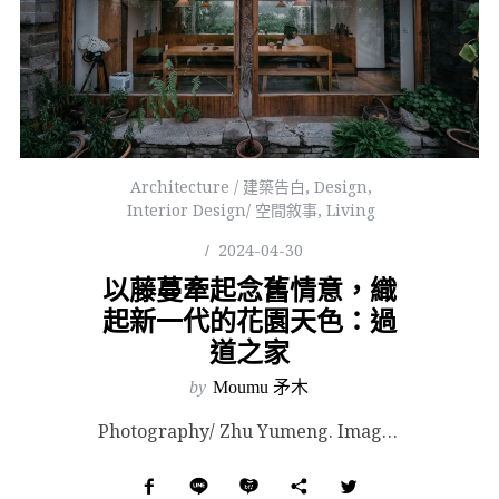
Architecture / 建築告白
,
Design
,
Interior Design/ 空間敘事
,
Living
2024-04-30
以藤蔓牽起念舊情意，織
起新一代的花園天色：過
道之家
by
Moumu 矛木
Photography/ Zhu Yumeng. Images Courtesy of CHAOFF...