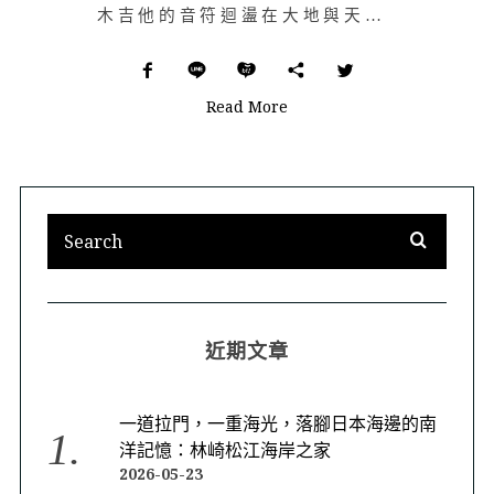
木吉他的音符迴盪在大地與天幕間，游牧詩人唱著民謠與印地安人的古老故事；營地帳篷外，廣闊沙丘與山脈，天…
Read More
近期文章
一道拉門，一重海光，落腳日本海邊的南
洋記憶：林崎松江海岸之家
2026-05-23