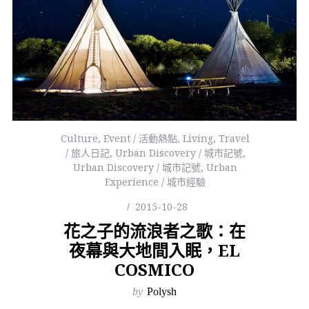
Culture
,
Event / 活動熱點
,
Living
,
Travel
/ 旅人日記
,
Urban Discovery / 城市記號
,
Urban Discovery / 城市記號
,
Urban
Experience / 城市經驗
2015-10-28
花之子的流浪者之歌：在
夜幕與大地間入眠，EL
COSMICO
by
Polysh