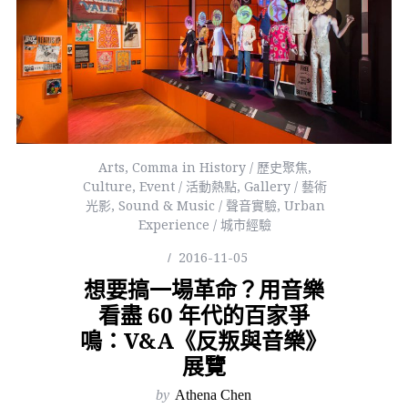
Arts
,
Comma in History / 歷史聚焦
,
Culture
,
Event / 活動熱點
,
Gallery / 藝術
光影
,
Sound & Music / 聲音實驗
,
Urban
Experience / 城市經驗
2016-11-05
想要搞一場革命？用音樂
看盡 60 年代的百家爭
鳴：V&A《反叛與音樂》
展覽
by
Athena Chen