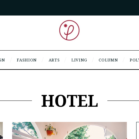
GN
FASHION
ARTS
LIVING
COLUMN
POL
HOTEL