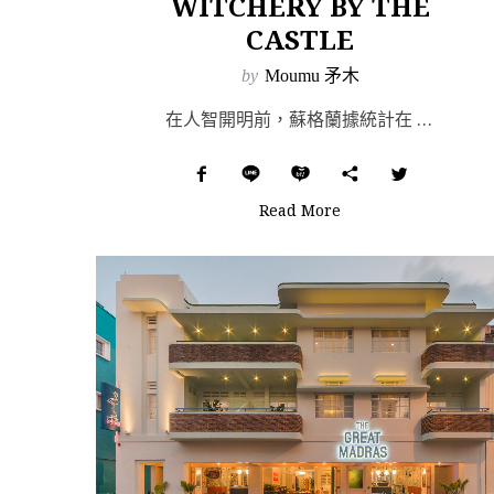
WITCHERY BY THE
CASTLE
by
Moumu 矛木
在人智開明前，蘇格蘭據統計在 15 世紀末至 18 世紀初，刑虐焚殺 17 萬以上被稱為「女巫」的智...
Read More