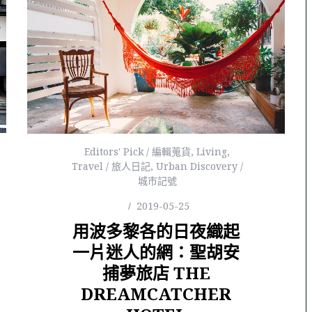
Editors' Pick / 編輯蒐貨
,
Living
,
Travel / 旅人日記
,
Urban Discovery /
城市記號
2019-05-25
用波多黎各的日夜織起
一片迷人的網：聖胡安
捕夢旅店 THE
DREAMCATCHER