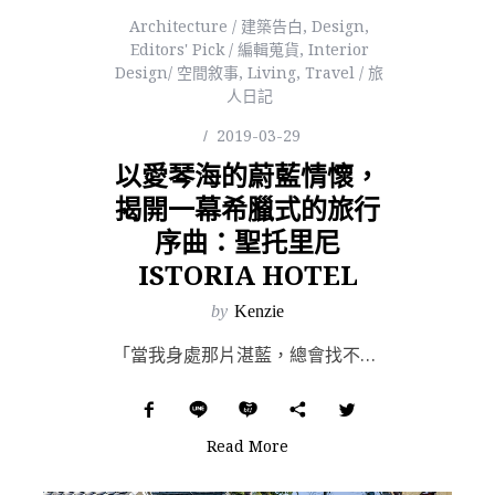
Architecture / 建築告白
,
Design
,
Editors' Pick / 編輯蒐貨
,
Interior
Design/ 空間敘事
,
Living
,
Travel / 旅
人日記
2019-03-29
以愛琴海的蔚藍情懷，
揭開一幕希臘式的旅行
序曲：聖托里尼
ISTORIA HOTEL
by
Kenzie
「當我身處那片湛藍，總會找不到浮出水面的理由。」——《碧海藍天》（The Big Blue），198...
Read More