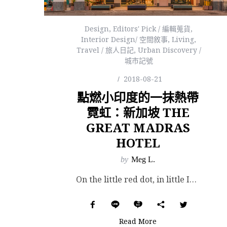
Design
,
Editors' Pick / 編輯蒐貨
,
Interior Design/ 空間敘事
,
Living
,
Travel / 旅人日記
,
Urban Discovery /
城市記號
2018-08-21
點燃小印度的一抹熱帶
霓虹：新加坡 THE
GREAT MADRAS
HOTEL
by
Meg L.
On the little red dot, in little India, sits a lit...
Read More