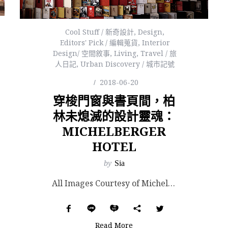
Cool Stuff / 新奇設計
,
Design
,
Editors' Pick / 編輯蒐貨
,
Interior
Design/ 空間敘事
,
Living
,
Travel / 旅
人日記
,
Urban Discovery / 城市記號
2018-06-20
穿梭門窗與書頁間，柏
林未熄滅的設計靈魂：
MICHELBERGER
HOTEL
by
Sia
All Images Courtesy of Michelberger Hotel. 如果在柏林要找...
Read More