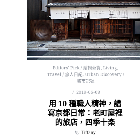
Editors' Pick / 編輯蒐貨
,
Living
,
Travel / 旅人日記
,
Urban Discovery /
城市記號
2019-06-08
用 10 種職人精神，譜
寫京都日常：老町屋裡
的旅店，四季十楽
by
Tiffany