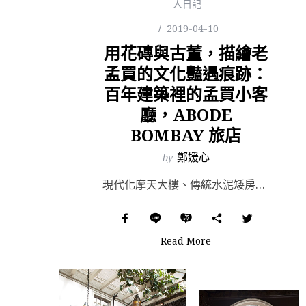
人日記
2019-04-10
用花磚與古董，描繪老
孟買的文化豔遇痕跡：
百年建築裡的孟買小客
廳，ABODE
BOMBAY 旅店
by
鄭媛心
現代化摩天大樓、傳統水泥矮房與華麗的歐式建築躋身在同一座城市，孟買作為印度的商業中心，從殖民時期就吸...
Read More