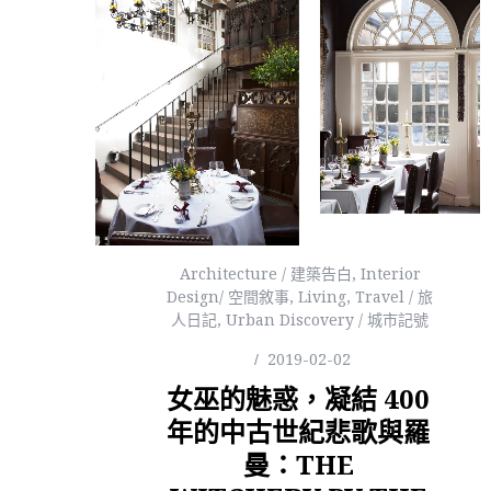
Architecture / 建築告白
,
Interior
Design/ 空間敘事
,
Living
,
Travel / 旅
人日記
,
Urban Discovery / 城市記號
2019-02-02
女巫的魅惑，凝結 400
年的中古世紀悲歌與羅
曼：THE