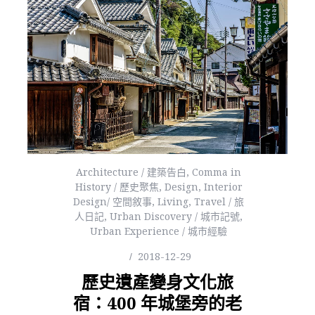
Architecture / 建築告白
,
Comma in
History / 歷史聚焦
,
Design
,
Interior
Design/ 空間敘事
,
Living
,
Travel / 旅
人日記
,
Urban Discovery / 城市記號
,
Urban Experience / 城市經驗
2018-12-29
歷史遺產變身文化旅
宿：400 年城堡旁的老