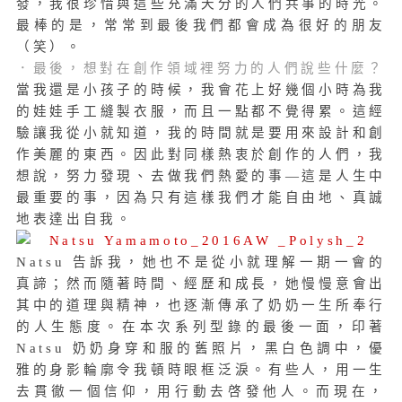
發，我很珍惜與這些充滿天分的人們共事的時光。
最棒的是，常常到最後我們都會成為很好的朋友
（笑）。
．最後，想對在創作領域裡努力的人們說些什麼？
當我還是小孩子的時候，我會花上好幾個小時為我
的娃娃手工縫製衣服，而且一點都不覺得累。這經
驗讓我從小就知道，我的時間就是要用來設計和創
作美麗的東西。因此對同樣熱衷於創作的人們，我
想說，努力發現、去做我們熱愛的事—這是人生中
最重要的事，因為只有這樣我們才能自由地、真誠
地表達出自我。
Natsu 告訴我，她也不是從小就理解一期一會的
真諦；然而隨著時間、經歷和成長，她慢慢意會出
其中的道理與精神，也逐漸傳承了奶奶一生所奉行
的人生態度。在本次系列型錄的最後一面，印著
Natsu 奶奶身穿和服的舊照片，黑白色調中，優
雅的身影輪廓令我頓時眼框泛淚。有些人，用一生
去貫徹一個信仰，用行動去啓發他人。而現在，