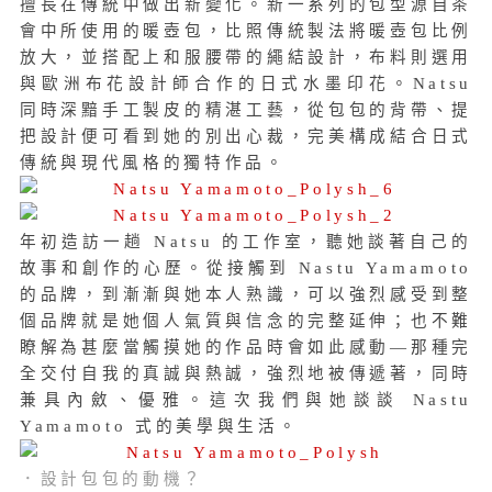
擅長在傳統中做出新變化。新一系列的包型源自茶
會中所使用的暖壺包，比照傳統製法將暖壺包比例
放大，並搭配上和服腰帶的繩結設計，布料則選用
與歐洲布花設計師合作的日式水墨印花。Natsu
同時深黯手工製皮的精湛工藝，從包包的背帶、提
把設計便可看到她的別出心裁，完美構成結合日式
傳統與現代風格的獨特作品。
年初造訪一趟 Natsu 的工作室，聽她談著自己的
故事和創作的心歷。從接觸到 Nastu Yamamoto
的品牌，到漸漸與她本人熟識，可以強烈感受到整
個品牌就是她個人氣質與信念的完整延伸；也不難
瞭解為甚麼當觸摸她的作品時會如此感動—那種完
全交付自我的真誠與熱誠，強烈地被傳遞著，同時
兼具內斂、優雅。這次我們與她談談 Nastu
Yamamoto 式的美學與生活。
．設計包包的動機？