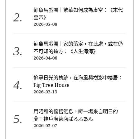
鯨魚馬戲團｜繁華如何成為虛空：《末代
皇帝》
2026-05-08
鯨魚馬戲團｜家的落定，在此處，或在仍
不可知的遠方：《人生海海》
2026-04-06
追尋日光的軌跡，在海風與樹影中棲居：
Fig Tree House
2026-03-13
用昭和的懷舊氣息，孵一場來自明日的
夢：神戶喫茶店ぱるふあん
2026-03-07