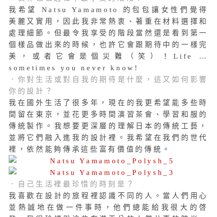
我希望 Natsu Yamamoto 的包包讓女性們覺得
美麗又實用，因此我非常熱衷、著重在材料選擇和
處理細節。但最令我享受的階段當然還是看到第一
個樣品做出來的時候，也許它會跟期待中的一樣完
美，或者它會是個災難（笑）！Life …
sometimes you never know!
．你對生活或對自我的期待是什麼，這又如何影響
你的設計？
我在國外生活了很多年，現在的我更希望能多些時
間留在東京，並花更多時間演習茶會、學習和服的
傳統製作。我想要更深層的理解日本的傳統工藝，
並將它們融入進我的設計裡。我希望在我們的世代
裡，依然能夠傳承這些富有價值的傳統。
．自己生活裡最珍惜的時刻是？
我喜歡在設計的旅程裡認識不同的人。當人們用心
並熱誠地在做一件事時，他們總能給我很大的啓