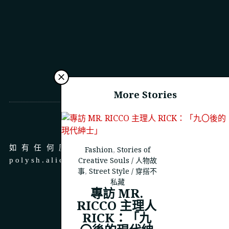
More Stories
商務合作
如有任何廣告、商務合作，請 email 至
Fashion
,
Stories of
Creative Souls / 人物故
polysh.alice@gmail.com
事
,
Street Style / 穿搭不
私藏
專訪 MR.
RICCO 主理人
RICK：「九
© 2023
THEPOLYSH.COM