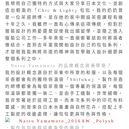
我想用自己獨特的方式與大家分享日本文化，並創
造出輕盈的「Chic & Light」包包。我的奶奶曾
是一位茶道師傅，並在她的家中開設茶道課程有幾
十年之久。我雖然一直有心傳承這項傳統，但對於
服裝設計的熱愛還是促使我出國留學，並隨之進入
服裝公司工作—多年來我一直摸索著該如何將兩者
做結合。直到去年當我開始設計自己的包包系列，
才發現我能夠將茶道的精神與哲學融入設計細節與
整個系列之中。
．Natsu Yamamoto 的品牌概念與美學是？
我的設計概念源自於茶會中所穿的和服，以及每個
茶壺都會有的獨特保溫袋「Shifuku」。製作茶壺
的師傅都會為每個茶壺做一個專屬的保溫袋，每個
保溫袋都是獨一無二、並由手工縫製，非常細緻，
我非常著迷於這項工藝。而本次系列中的印花布料
靈感，則是來自日本水墨畫與自然花卉，搭配上手
工製皮的收邊處理，讓包包更具特色與性格。
．製作包包過程中最享受的階段？