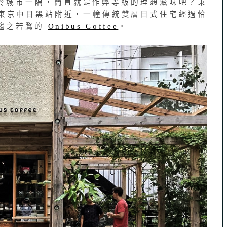
於城市一隅，簡直就是作弊等級的理想滋味吧？秉
的東京中目黑站附近，一幢傳統雙層日式住宅經過恰
趨之若鶩的
Onibus Coffee
。