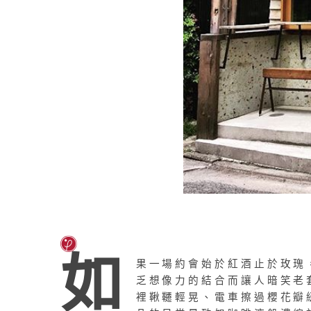
如
果一場約會始於紅酒止於玫瑰
乏想像力的結合而讓人暗笑老
裡鞦韆輕晃、電車擦過櫻花瓣