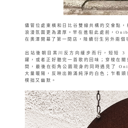
儘管位處東橫和日比谷雙線共構的交會點，
浪漫氛圍更為濃厚。早在進駐此處前，Onibus
在奧澤開幕了第一間店，陸續衍生另外兩個
出站後朝目黑川反方向緩步而行，短短 3
躍，或者正好聽完一首歌的回味；穿梭在關
間，最後在街角公園現身的同時遇見了 Onib
大量暖陽，反映出飽滿純淨的白色；乍看頭
樸拙又幽默。