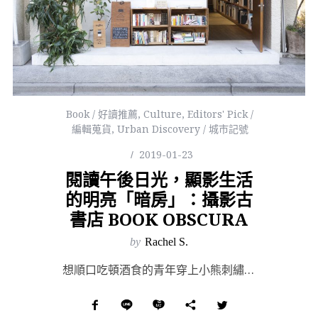
Book / 好讀推薦
,
Culture
,
Editors' Pick /
編輯蒐貨
,
Urban Discovery / 城市記號
2019-01-23
閱讀午後日光，顯影生活
的明亮「暗房」：攝影古
書店 BOOK OBSCURA
by
Rachel S.
想順口吃頓酒食的青年穿上小熊刺繡運動衫，在櫻花時節亂入了井之頭公園裡的陌生賞花聚會；花瓣擦過夜色飄進...