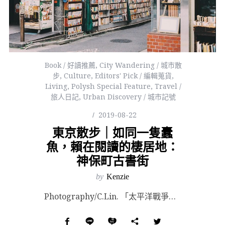
Book / 好讀推薦
,
City Wandering / 城市散
步
,
Culture
,
Editors' Pick / 編輯蒐貨
,
Living
,
Polysh Special Feature
,
Travel /
旅人日記
,
Urban Discovery / 城市記號
2019-08-22
東京散步｜如同一隻蠹
魚，賴在閱讀的棲居地：
神保町古書街
by
Kenzie
Photography/C.Lin. 「太平洋戰爭時，美軍以『神保町舊書的燒燬，是文化上極大損失』為...