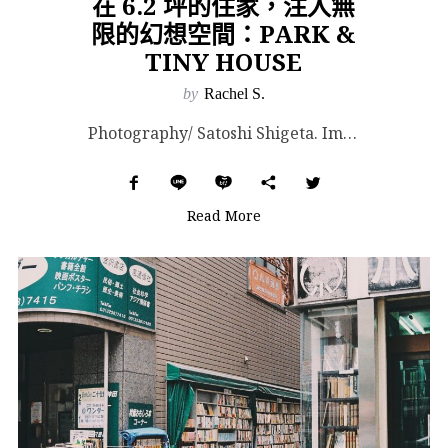
在 6.2 坪的住家，注入無
限的幻想空間：PARK &
TINY HOUSE
by
Rachel S.
Photography/ Satoshi Shigeta. Images Courtesy of N...
Read More