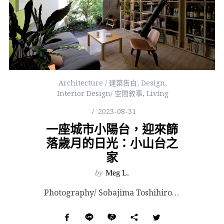
Architecture / 建築告白
,
Design
,
Interior Design/ 空間敘事
,
Living
2023-08-31
一座城市小陽台，迎來篩
落歲月的日光：小山台之
家
by
Meg L.
Photography/ Sobajima Toshihiro & Nishikubo Ta...