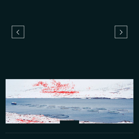
Arts
光所寫下的物理詩：攝影師王昱的鏡與窗