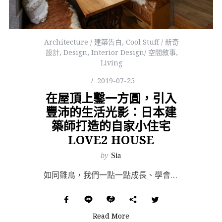
Architecture / 建築告白
,
Cool Stuff / 新奇
設計
,
Design
,
Interior Design/ 空間敘事
,
Living
2019-07-25
在屋頂上鑿一方圓，引入
豐沛的生活光影：日本建
築師打造的自家小住宅
LOVE2 HOUSE
by
Sia
如同雛鳥，我們一點一點成長、學會飛翔後，在生活裡尋覓著另一伴，而後一起築構一座新巢，成為自己的家。冀...
Read More