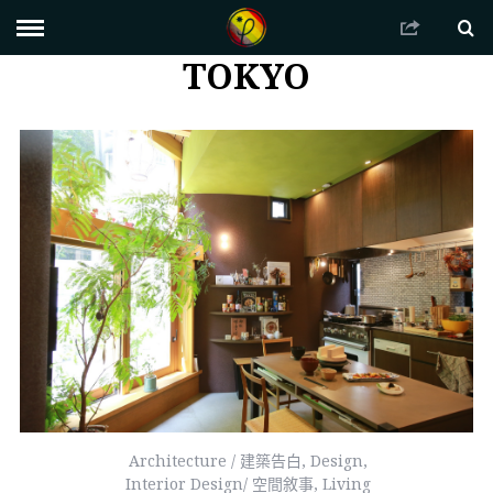
TOKYO
Architecture / 建築告白
,
Design
,
Interior Design/ 空間敘事
,
Living