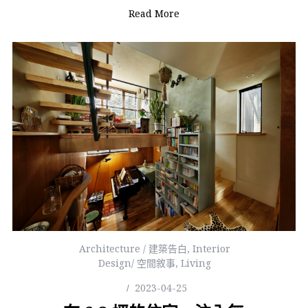
Read More
Architecture / 建築告白
,
Interior
Design/ 空間敘事
,
Living
2023-04-25