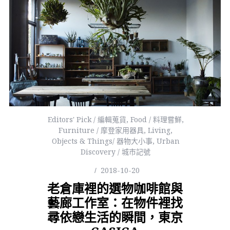
Editors' Pick / 編輯蒐貨
,
Food / 料理嘗鮮
,
Furniture / 摩登家用器具
,
Living
,
Objects & Things/ 器物大小事
,
Urban
Discovery / 城市記號
2018-10-20
老倉庫裡的選物咖啡館與
藝廊工作室：在物件裡找
尋依戀生活的瞬間，東京