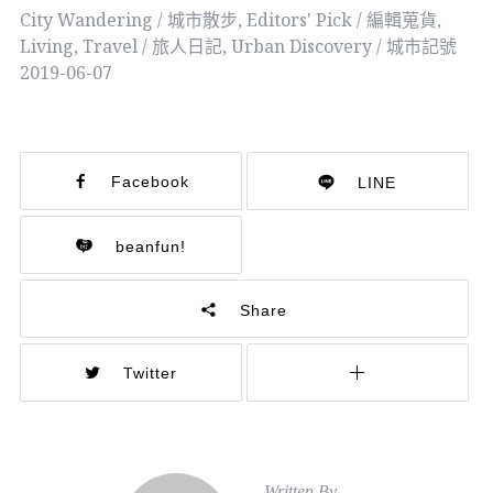
City Wandering / 城市散步
,
Editors' Pick / 編輯蒐貨
,
Living
,
Travel / 旅人日記
,
Urban Discovery / 城市記號
2019-06-07
Facebook
LINE
beanfun!
Share
Twitter
Written By