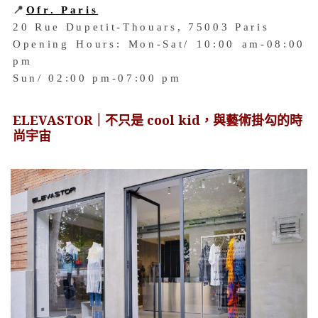
📍
Ofr. Paris
20 Rue Dupetit-Thouars, 75003 Paris
Opening Hours: Mon-Sat/ 10:00 am-08:00
pm
Sun/ 02:00 pm-07:00 pm
ELEVASTOR｜不只是 cool kid，與藝術掛勾的
時
尚宇宙