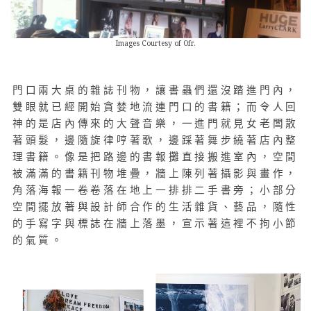
Images Courtesy of Ofr.
門口兩大桌的雜誌刊物，讓書蟲們還沒踏進門內，
雙眼就已經開始貪婪地流連門口的書籍；而令人回
神的是店內傳來的大聲音樂，一進門就見女老闆散
著頭髮，邊隨旋律哼著歌，邊踩著舞步繞著店內整
理書籍。
像是把路邊的書報攤直接搬進室內，空間
被滿滿的書籍刊物堆疊，牆上陳列著攝影與畫作，
角落海報一卷卷落在地上一排排二手書旁；小部分
空間擺放著與設計師合作的生活雜貨、藝品，隨性
的手寫字與標誌在牆上落墨，宣示著這裡不拘小節
的氣質。