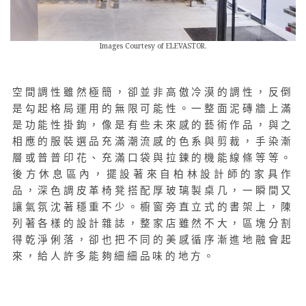
Images Courtesy of ELEVASTOR.
空間調性雖然極簡，卻並非高傲冷漠的調性，反倒
是勾起格局運用的無限可能性。一整面泥磚牆上滿
是功能性掛鉤，像是有些未來感的藝術作品，與之
相應的服裝選品充滿潮流感的色系與剪裁，手染漸
層或普普印花、充滿口袋與拉鍊的機能線條等等。
後方休息區內，擺設著來自柏林設計師的家具作
品，深色調皮革椅凳搭配厚玻璃製桌几，一瞬間又
讓氣氛沈著穩重不少。
櫥窗旁直立式的書架上，陳
列著各樣的設計雜誌，整家店雖然不大，區塊分割
得乾淨俐落，卻也把不同的美感循序漸進地融會起
來，給人許多能夠細細品味的地方。