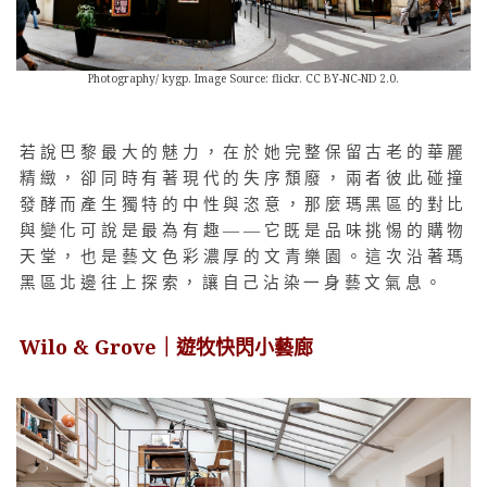
Photography/ kygp. Image Source: flickr. CC BY-NC-ND 2.0.
若說巴黎最大的魅力，在於她完整保留古老的華麗
精緻，卻同時有著現代的失序頹廢，兩者彼此碰撞
發酵而產生獨特的中性與恣意，那麼瑪黑區的對比
與變化可說是最為有趣——它既是品味挑惕的購物
天堂，也是藝文色彩濃厚的文青樂園。這次沿著瑪
黑區北邊往上探索，讓自己沾染一身藝文氣息。
Wilo & Grove｜
遊牧快閃小藝廊