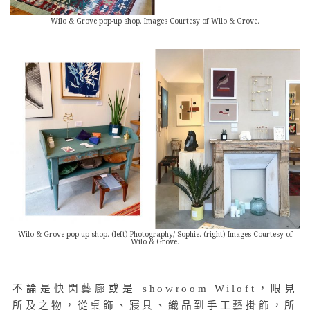
Wilo & Grove pop-up shop. Images Courtesy of Wilo & Grove.
Wilo & Grove pop-up shop. (left) Photography/ Sophie. (right) Images Courtesy of
Wilo & Grove.
不論是快閃藝廊或是 showroom Wiloft，眼見
所及之物，從桌飾、寢具、織品到手工藝掛飾，所