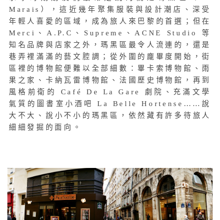
Marais），這近幾年聚集服裝與設計潮店、深受
年輕人喜愛的區域，成為旅人來巴黎的首選；但在
Merci、A.P.C、Supreme、ACNE Studio 等
知名品牌與店家之外，瑪黑區最令人流連的，還是
巷弄裡滿滿的藝文腔調；從外圍的龐畢度開始，街
區裡的博物館便難以全部細數：畢卡索博物館、雨
果之家、卡納瓦雷博物館、法國歷史博物館，再到
風格前衛的 Café De La Gare 劇院、充滿文學
氣質的圖書室小酒吧 La Belle Hortense……說
大不大、說小不小的瑪黑區，依然藏有許多待旅人
細細發掘的面向。