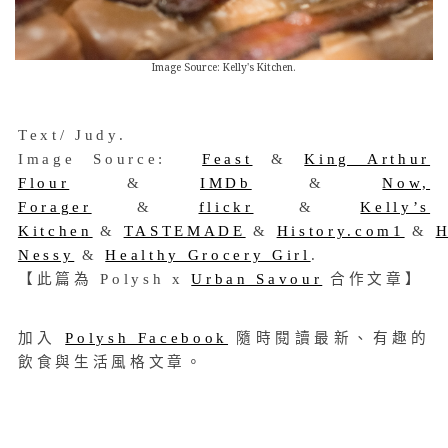
Image Source: Kelly's Kitchen.
Text/ Judy.
Image Source:
Feast
&
King Arthur
Flour
&
IMDb
&
Now,
Forager
&
flickr
&
Kelly’s
Kitchen
&
TASTEMADE
&
History.com1
&
H
Nessy
&
Healthy Grocery Girl
.
【此篇為 Polysh x
Urban Savour
合作文章】
加入
Polysh Facebook
隨時閱讀最新、有趣的
飲食與生活風格文章。