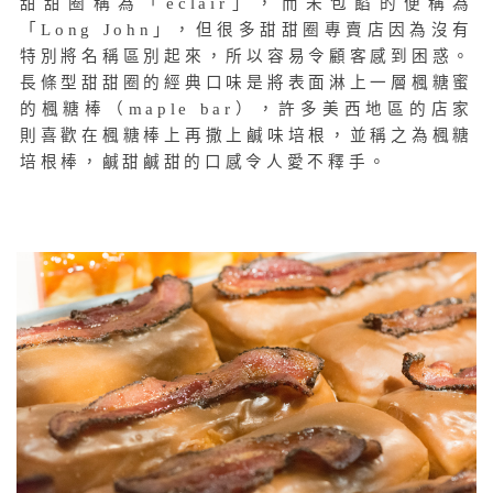
甜甜圈稱為「éclair」，而未包餡的便稱為
「Long John」，但很多甜甜圈專賣店因為沒有
特別將名稱區別起來，所以容易令顧客感到困惑。
長條型甜甜圈的經典口味是將表面淋上一層楓糖蜜
的楓糖棒（maple bar），許多美西地區的店家
則喜歡在楓糖棒上再撒上鹹味培根，並稱之為楓糖
培根棒，鹹甜鹹甜的口感令人愛不釋手。