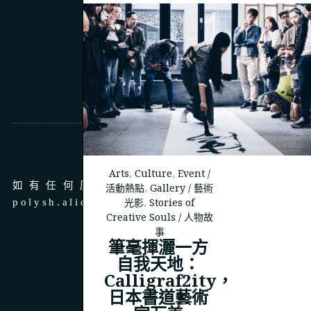
商務合作
Arts
,
Culture
,
Event /
如有任何廣告、商務合作，請 email 至
活動熱點
,
Gallery / 藝術
光影
,
Stories of
polysh.alice@gmail.com
Creative Souls / 人物故
事
筆毫揮灑一方
自我天地：
Calligraf2ity，
© 2023
THEPOLYSH.COM
日本書道藝術