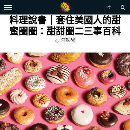
料理說書｜套住美國人的甜
蜜圈圈：甜甜圈二三事百科
by
洋味兒