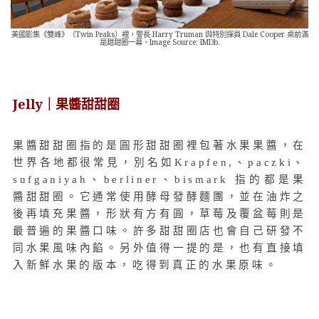
美國影集《雙峰》（Twin Peaks）裡，警長 Harry Truman 與特別探員 Dale Cooper 桌前滿
是甜甜圈一幕。Image Source: IMDb.
Jelly｜果醬甜甜圈
果醬甜甜圈指的是圓形甜甜圈裡包著水果果醬，在
世界各地都很常見，別名如Krapfen,、paczki、
sufganiyah、berliner、bismark 指的都是果
醬甜甜圈。它通常使用酵母發酵麵團，並在油炸之
後再填充果醬，形狀有方有圓，草莓及覆盆莓則是
最普遍的果醬口味。許多甜甜圈店也會自己研發不
同水果風味內餡。另外值得一提的是，也有直接填
入新鮮水果的版本，吃得到真正的水果原味。