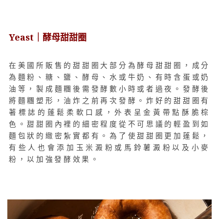
Yeast｜酵母甜甜圈
在美國所販售的甜甜圈大部分為酵母甜甜圈，成分
為麵粉、糖、鹽、酵母、水或牛奶、有時含蛋或奶
油等，製成麵糰後需發酵數小時或者過夜。發酵後
將麵糰塑形，油炸之前再次發酵。炸好的甜甜圈有
著標誌的蓬鬆柔軟口感，外表呈金黃帶點酥脆棕
色。甜甜圈內裡的細密程度從不可思議的輕盈到如
麵包狀的緻密紮實都有。為了使甜甜圈更加蓬鬆，
有些人也會添加玉米澱粉或馬鈴薯澱粉以及小麥
粉，以加強發酵效果。