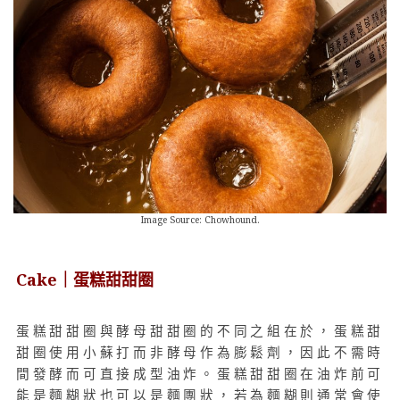
Image Source: Chowhound.
Cake｜蛋糕甜甜圈
蛋糕甜甜圈與酵母甜甜圈的不同之組在於，蛋糕甜
甜圈使用小蘇打而非酵母作為膨鬆劑，因此不需時
間發酵而可直接成型油炸。蛋糕甜甜圈在油炸前可
能是麵糊狀也可以是麵團狀，若為麵糊則通常會使