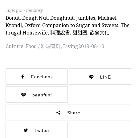
Tags from the story
Donut
,
Dough Nut
,
Doughnut
,
Jumbles
,
Michael
Krondl
,
Oxford Companion to Sugar and Sweets
,
The
Frugal Housewife
,
料理說書
,
甜甜圈
,
飲食文化
Culture
,
Food / 料理嘗鮮
,
Living
2019-08-10
Facebook
LINE
beanfun!
Share
Twitter