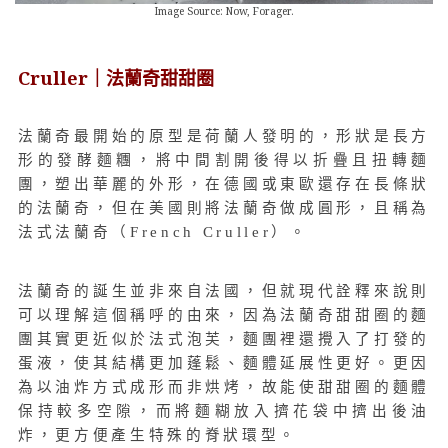
Image Source: Now, Forager.
Cruller｜法蘭奇甜甜圈
法蘭奇最開始的原型是荷蘭人發明的，形狀是長方
形的發酵麵糰，將中間割開後得以折疊且扭轉麵
團，塑出華麗的外形，在德國或東歐還存在長條狀
的法蘭奇，但在美國則將法蘭奇做成圓形，且稱為
法式法蘭奇（French Cruller）。
法蘭奇的誕生並非來自法國，但就現代詮釋來說則
可以理解這個稱呼的由來，因為法蘭奇甜甜圈的麵
團其實更近似於法式泡芙，麵團裡還攪入了打發的
蛋液，使其結構更加蓬鬆、麵體延展性更好。更因
為以油炸方式成形而非烘烤，故能使甜甜圈的麵體
保持較多空隙，而將麵糊放入擠花袋中擠出後油
炸，更方便產生特殊的脊狀環型。