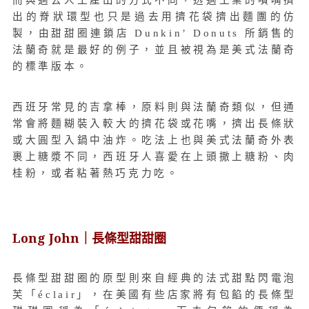
而與過去人工產出的方式不同，透過工業的噴嘴擠
出的脊狀環型也只是過去用擠花袋擠出麵團的仿
製，由甜甜圈連鎖店 Dunkin’ Donuts 所銷售的
法蘭奇就是最好的例子，並且被視為是美式法蘭奇
的標準版本。
西班牙常見的吉拿棒，原料則與法蘭奇類似，但通
常會將麵糊裝入較大的擠花袋或花嘴，擠出長條狀
或大圓型入鍋中油炸。吃法上也與美式法蘭奇外表
裹上糖漿不同，西班牙人喜愛在上頭撒上糖粉、肉
桂粉，或者粘著熱巧克力吃。
Long John｜長條型甜甜圈
長條型甜甜圈的原型則來自經典的法式甜點閃電泡
芙「éclair」，在美國有些店家將有包餡的長條型