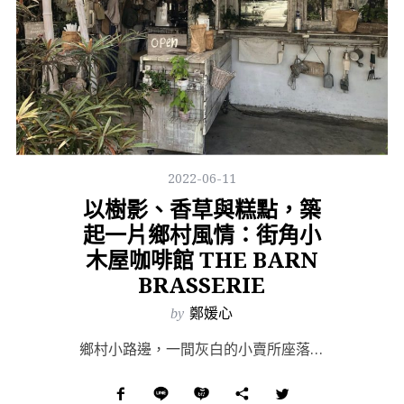
2022-06-11
以樹影、香草與糕點，築
起一片鄉村風情：街角小
木屋咖啡館 THE BARN
BRASSERIE
by
鄭媛心
鄉村小路邊，一間灰白的小賣所座落在偌大的庭院裡，櫥窗內的甜點各個別緻而搶眼，與老舊田園風格的建築形成...