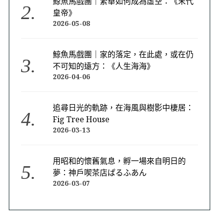
鯨魚馬戲團｜繁華如何成為虛空：《末代
皇帝》
2026-05-08
鯨魚馬戲團｜家的落定，在此處，或在仍
不可知的遠方：《人生海海》
2026-04-06
追尋日光的軌跡，在海風與樹影中棲居：
Fig Tree House
2026-03-13
用昭和的懷舊氣息，孵一場來自明日的
夢：神戶喫茶店ぱるふあん
2026-03-07