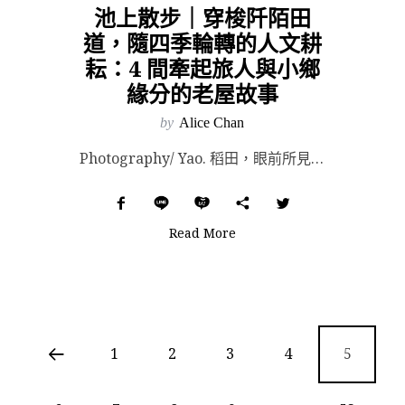
池上散步｜穿梭阡陌田
道，隨四季輪轉的人文耕
耘：4 間牽起旅人與小鄉
緣分的老屋故事
by
Alice Chan
Photography/ Yao. 稻田，眼前所見盡是綿延的稻田。 在春天不久後來訪，當時盛夏與秋末...
Read More
1
2
3
4
5