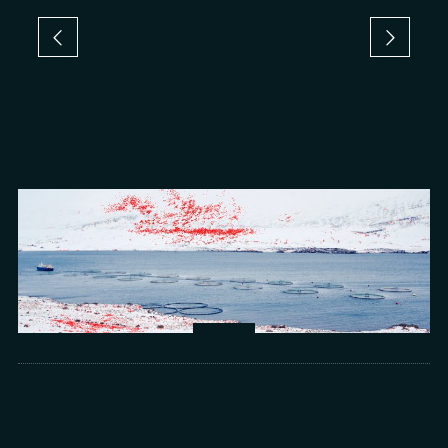
Arts
光所寫下的物理詩：攝影師王昱的鏡與窗