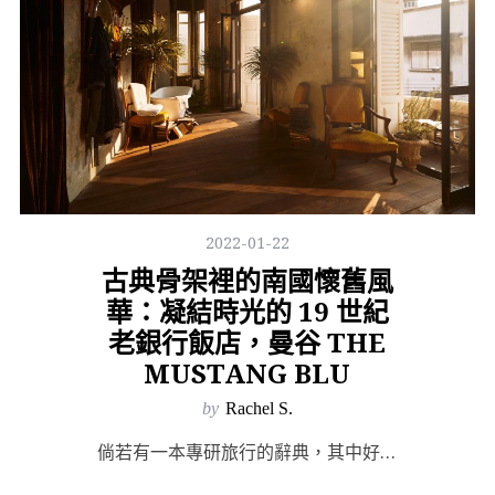
2022-01-22
古典骨架裡的南國懷舊風
華：凝結時光的 19 世紀
老銀行飯店，曼谷 THE
MUSTANG BLU
by
Rachel S.
倘若有一本專研旅行的辭典，其中好旅館的詞彙定義理應如此：空間和設施將精心設計運用得不著痕跡，平均每六...